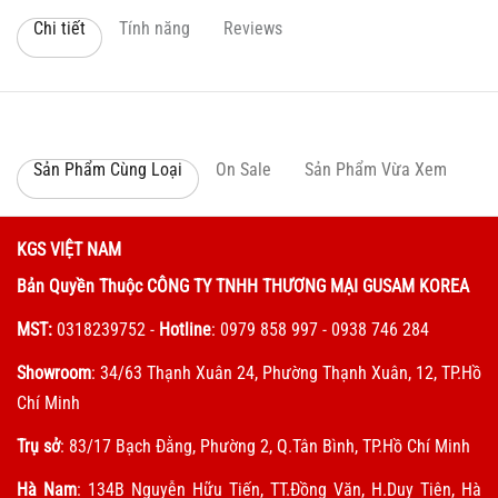
Chi tiết
Tính năng
Reviews
Sản Phẩm Cùng Loại
On Sale
Sản Phẩm Vừa Xem
KGS VIỆT NAM
Bản Quyền Thuộc CÔNG TY TNHH THƯƠNG MẠI GUSAM KOREA
MST:
0318239752
-
Hotline
: 0979 858 997 - 0938 746 284
Showroom
: 34/63 Thạnh Xuân 24, Phường Thạnh Xuân, 12, TP.Hồ
Chí Minh
Trụ sở
: 83/17 Bạch Đằng, Phường 2, Q.Tân Bình, TP.Hồ Chí Minh
Hà Nam
: 134B Nguyễn Hữu Tiến, TT.Đồng Văn, H.Duy Tiên, Hà