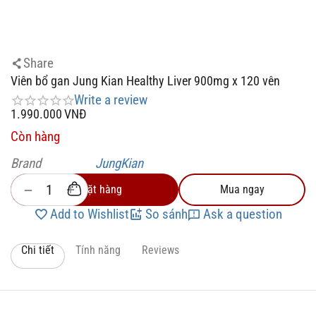
Share
Viên bổ gan Jung Kian Healthy Liver 900mg x 120 vên
Write a review
1.990.000
VNĐ
Còn hàng
Brand
JungKian
+
−
Đặt hàng
Mua ngay
Add to Wishlist
So sánh
Ask a question
Chi tiết
Tính năng
Reviews