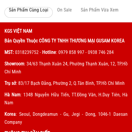
Sản Phẩm Cùng Loại
On Sale
Sản Phẩm Vừa Xem
KGS VIỆT NAM
Bản Quyền Thuộc CÔNG TY TNHH THƯƠNG MẠI GUSAM KOREA
MST:
0318239752
-
Hotline
: 0979 858 997 - 0938 746 284
Showroom
: 34/63 Thạnh Xuân 24, Phường Thạnh Xuân, 12, TP.Hồ
Chí Minh
Trụ sở
: 83/17 Bạch Đằng, Phường 2, Q.Tân Bình, TP.Hồ Chí Minh
Hà Nam
: 134B Nguyễn Hữu Tiến, TT.Đồng Văn, H.Duy Tiên, Hà
Nam
Korea
: Seoul, Dongdeamun - Gu, Jegi - Dong, 1046-1 Daesan
Company