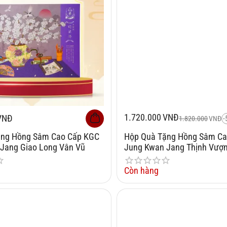
1.720.000
VNĐ
VNĐ
-
1.820.000
VNĐ
ặng Hồng Sâm Cao Cấp KGC
Hộp Quà Tặng Hồng Sâm Ca
Jang Giao Long Vân Vũ
Jung Kwan Jang Thịnh Vượ
Phúc
Còn hàng