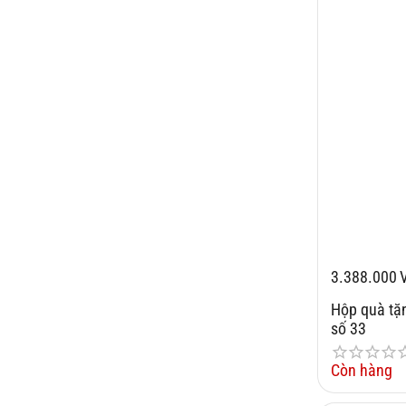
3.388.000
Hộp quà t
số 33
Còn hàng