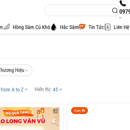
097
âm
Hồng Sâm Củ Khô
Hắc Sâm
Tin Tức
Liên Hệ
NEW
Thương Hiệu
Hiển thị:
from A to Z
45
Giảm
5%