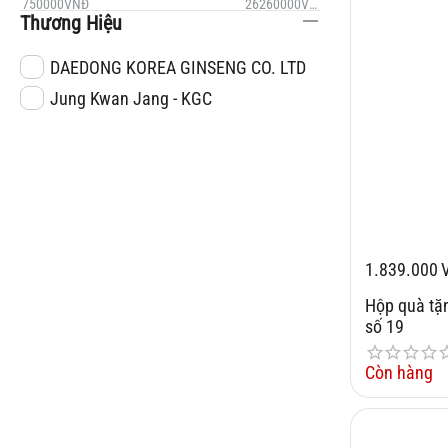
750000
VNĐ
26260000
VNĐ
Thương Hiệu
DAEDONG KOREA GINSENG CO. LTD
Jung Kwan Jang - KGC
1.839.000
Hộp quà t
số 19
Còn hàng