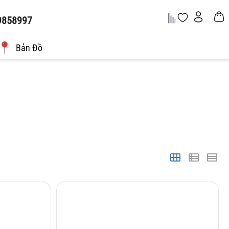
9858997
Bản Đồ