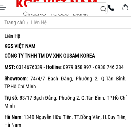
Trang chủ
Liên Hệ
/
Liên Hệ
KGS VIỆT NAM
CÔNG TY TNHH TM DV XNK GUSAM KOREA
MST:
0314676039 -
Hotline
: 0979 858 997 - 0938 746 284
Showroom
: 74/4/7 Bạch Đằng, Phường 2, Q.Tân Bình,
TP.Hồ Chí Minh
Trụ sở
: 83/17 Bạch Đằng, Phường 2, Q.Tân Bình, TP.Hồ Chí
Minh
Hà Nam
: 134B Nguyễn Hữu Tiến, TT.Đồng Văn, H.Duy Tiên,
Hà Nam