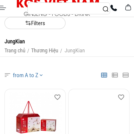
Filters
JungKian
Trang chủ
Thương Hiệu
JungKian
/
/
from A to Z