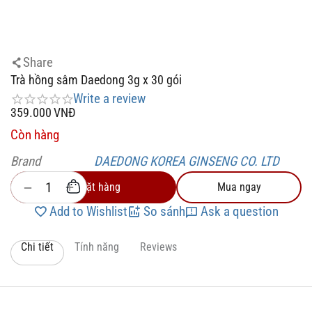
Share
Trà hồng sâm Daedong 3g x 30 gói
Write a review
359.000
VNĐ
Còn hàng
Brand
DAEDONG KOREA GINSENG CO. LTD
+
−
Đặt hàng
Mua ngay
Add to Wishlist
So sánh
Ask a question
Chi tiết
Tính năng
Reviews