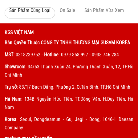
Sản Phẩm Cùng Loại
On Sale
Sản Phẩm Vừa Xem
KGS VIỆT NAM
Bản Quyền Thuộc CÔNG TY TNHH THƯƠNG MẠI GUSAM KOREA
MST:
0318239752
-
Hotline
: 0979 858 997 - 0938 746 284
Showroom
: 34/63 Thạnh Xuân 24, Phường Thạnh Xuân, 12, TP.Hồ
Chí Minh
Trụ sở
: 83/17 Bạch Đằng, Phường 2, Q.Tân Bình, TP.Hồ Chí Minh
Hà Nam
: 134B Nguyễn Hữu Tiến, TT.Đồng Văn, H.Duy Tiên, Hà
Nam
Korea
: Seoul, Dongdeamun - Gu, Jegi - Dong, 1046-1 Daesan
Company