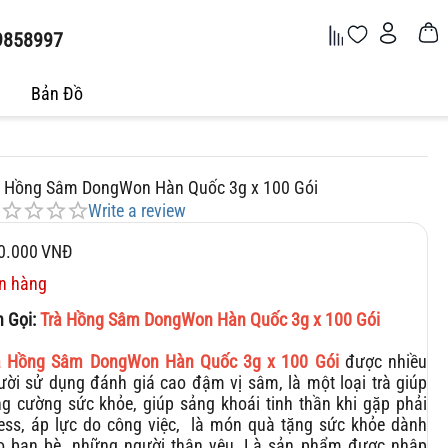
9858997
Bản Đồ
à Hồng Sâm DongWon Hàn Quốc 3g x 100 Gói
Write a review
0.000
VNĐ
n hàng
n Gọi:
Trà Hồng Sâm DongWon Hàn Quốc 3g x 100 Gói
à Hồng Sâm DongWon Hàn Quốc 3g x 100 Gói
được nhiều
ười sử dụng đánh giá cao đậm vị sâm, là một loại trà giúp
ng cường sức khỏe, giúp sảng khoái tinh thần khi gặp phải
ress, áp lực do công việc, là món quà tặng sức khỏe dành
o bạn bè, những người thân yêu..Là sản phẩm được nhập