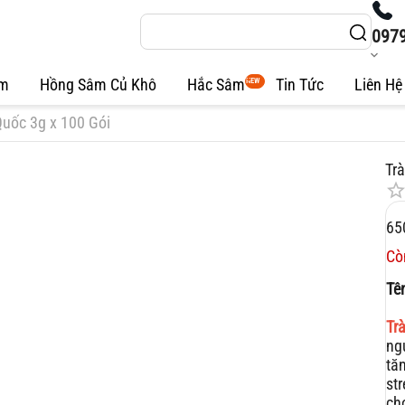
097
âm
Hồng Sâm Củ Khô
Hắc Sâm
Tin Tức
Liên Hệ
NEW
uốc 3g x 100 Gói
Tr
65
Cò
Tê
Tr
ng
tă
st
ch