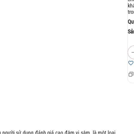
kh
tr
Qu
Sả
 người sử dụng đánh giá cao đậm vị sâm, là một loại