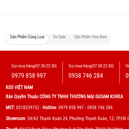
Sản Phẩm Cùng Loại
On Sale
Sản Phẩm Vừa Xem
Gọi mua hàng(07:30-22:30)
Gọi mua hàng(07:30-22:30)
Hỗ
0979 858 997
0938 746 284
0
KGS VIỆT NAM
Bản Quyền Thuộc CÔNG TY TNHH THƯƠNG MẠI GUSAM KOREA
MST:
0318239752
-
Hotline
: 0979 858 997 - 0938 746 284
Showroom
: 34/63 Thạnh Xuân 24, Phường Thạnh Xuân, 12, TP.Hồ 