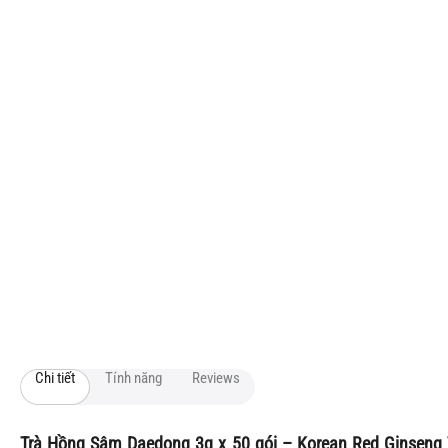
Chi tiết
Tính năng
Reviews
Trà Hồng Sâm Daedong 3g x 50 gói – Korean Red Ginseng