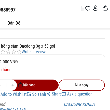
9858997
Bản Đồ
à hồng sâm Daedong 3g x 50 gói
Write a review
9.000
VNĐ
n hàng
+
−
Đặt hàng
Mua ngay
Share
Ask a question
Add to Wishlist
So sánh
and
DAEDONG KOREA
NSENG CO. LTD