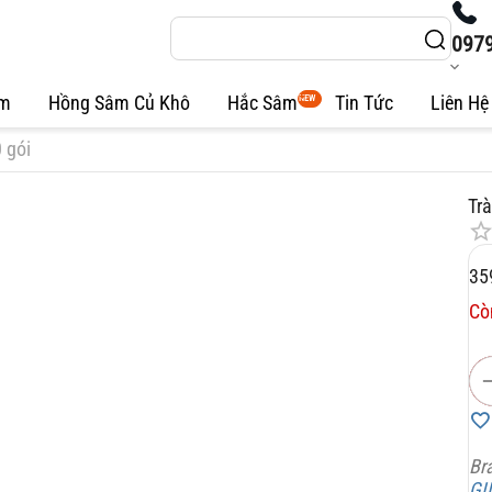
097
âm
Hồng Sâm Củ Khô
Hắc Sâm
Tin Tức
Liên Hệ
NEW
 gói
Tr
35
Cò
Br
GI