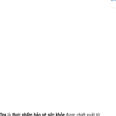
 Tea
là
thực phẩm bảo vệ sức khỏe
được chiết xuất từ