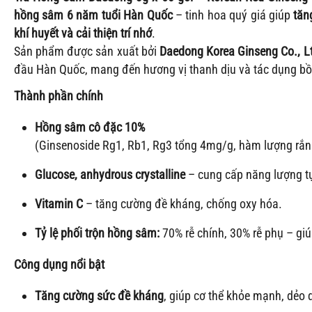
hồng sâm 6 năm tuổi Hàn Quốc
– tinh hoa quý giá giúp
tăn
khí huyết và cải thiện trí nhớ
.
Sản phẩm được sản xuất bởi
Daedong Korea Ginseng Co., L
đầu Hàn Quốc, mang đến hương vị thanh dịu và tác dụng bồi 
Thành phần chính
Hồng sâm cô đặc 10%
(Ginsenoside Rg1, Rb1, Rg3 tổng 4mg/g, hàm lượng rắ
Glucose, anhydrous crystalline
– cung cấp năng lượng tự
Vitamin C
– tăng cường đề kháng, chống oxy hóa.
Tỷ lệ phối trộn hồng sâm:
70% rễ chính, 30% rễ phụ – gi
Công dụng nổi bật
Tăng cường sức đề kháng
, giúp cơ thể khỏe mạnh, dẻo d