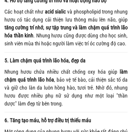
4. Hỗ trợ tăng cường trí nhớ và hoạt động não bộ
Các hoạt chất như
acid sialic
và phospholipid trong nhung
hươu có tác dụng cải thiện lưu thông máu lên não, giúp
tăng cường trí nhớ, sự tập trung và làm chậm quá trình lão
hóa thần kinh
. Nhung hươu cũng được dùng cho học sinh,
sinh viên mùa thi hoặc người làm việc trí óc cường độ cao.
5. Làm chậm quá trình lão hóa, đẹp da
Nhung hươu chứa nhiều chất chống oxy hóa giúp
làm
chậm quá trình lão hóa
, bảo vệ tế bào, cải thiện sắc tố da
và giữ cho làn da luôn hồng hào, tươi trẻ. Nhờ đó, nhung
hươu được nhiều phụ nữ sử dụng như một loại "thần
dược" làm đẹp từ bên trong.
6. Tăng tạo máu, hỗ trợ điều trị thiếu máu
Một công dụng của nhung hươu với sức khỏe rất đáng chú