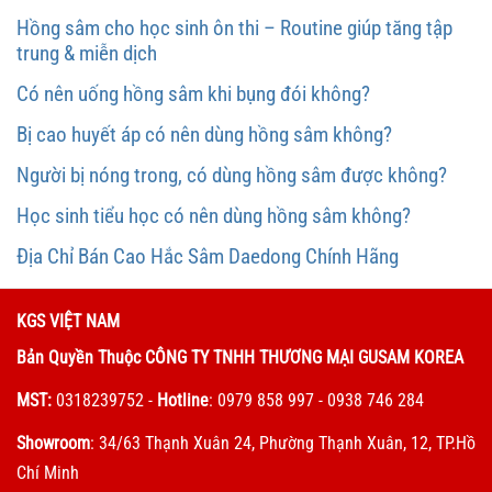
Hồng sâm cho học sinh ôn thi – Routine giúp tăng tập
trung & miễn dịch
Có nên uống hồng sâm khi bụng đói không?
Bị cao huyết áp có nên dùng hồng sâm không?
Người bị nóng trong, có dùng hồng sâm được không?
Học sinh tiểu học có nên dùng hồng sâm không?
Địa Chỉ Bán Cao Hắc Sâm Daedong Chính Hãng
KGS VIỆT NAM
Bản Quyền Thuộc CÔNG TY TNHH THƯƠNG MẠI GUSAM KOREA
MST:
0318239752
-
Hotline
: 0979 858 997 - 0938 746 284
Showroom
: 34/63 Thạnh Xuân 24, Phường Thạnh Xuân, 12, TP.Hồ
Chí Minh