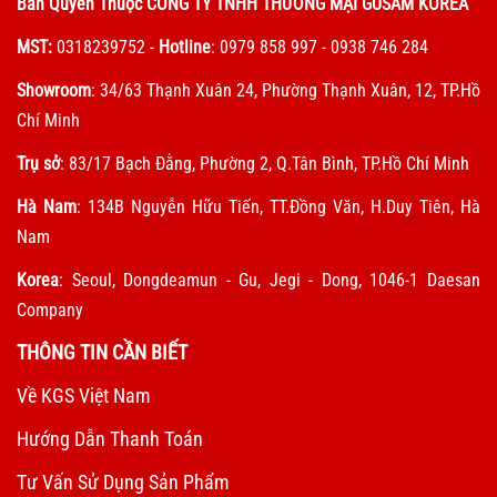
Bản Quyền Thuộc CÔNG TY TNHH THƯƠNG MẠI GUSAM KOREA
MST:
0318239752
-
Hotline
: 0979 858 997 - 0938 746 284
Showroom
: 34/63 Thạnh Xuân 24, Phường Thạnh Xuân, 12, TP.Hồ
Chí Minh
Trụ sở
: 83/17 Bạch Đằng, Phường 2, Q.Tân Bình, TP.Hồ Chí Minh
Hà Nam
: 134B Nguyễn Hữu Tiến, TT.Đồng Văn, H.Duy Tiên, Hà
Nam
Korea
: Seoul, Dongdeamun - Gu, Jegi - Dong, 1046-1 Daesan
Company
THÔNG TIN CẦN BIẾT
Về KGS Việt Nam
Hướng Dẫn Thanh Toán
Tư Vấn Sử Dụng Sản Phẩm