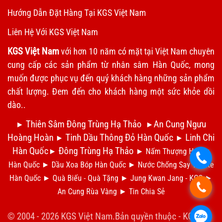
Hướng Dẫn Đặt Hàng Tại KGS Việt Nam
Liên Hệ Với KGS Việt Nam
KGS Việt Nam
với hơn 10 năm có mặt tại Việt Nam chuyên
cung cấp các sản phẩm từ nhân sâm Hàn Quốc, mong
muốn được phục vụ đến quý khách hàng những sản phẩm
chất lượng. Đem đến cho khách hàng một sức khỏe dồi
dào..
Thiên Sâm Đông Trùng Hạ Thảo
An Cung Ngưu
►
►
Hoàng Hoàn
Tinh Dầu Thông Đỏ Hàn Quốc
Linh Chi
►
►
Hàn Quốc
Đông Trùng Hạ Thảo
►
►
Nấm Thượng Hoàng
.
Hàn Quốc
►
Dầu Xoa Bóp Hàn Quốc
►
N
ước Chống Say Tàu Xe
Hàn Quốc
►
Qu
à Biếu - Quà Tặng
►
Jung Kwan Jang - KGC
►
.
An Cung Rùa Vàng
►
Tin Chia S
ẻ
© 2004 - 2026 KGS Việt Nam.Bản quyền thuộc -
KGS
.