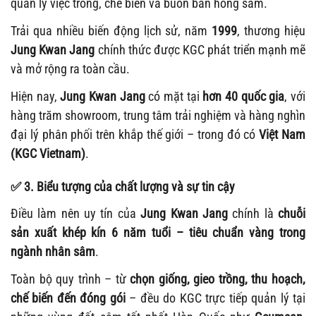
quản lý việc trồng, chế biến và buôn bán hồng sâm.
Trải qua nhiều biến động lịch sử, năm
1999
, thương hiệu
Jung Kwan Jang
chính thức được KGC phát triển mạnh mẽ
và mở rộng ra toàn cầu.
Hiện nay,
Jung Kwan Jang
có mặt tại
hơn 40 quốc gia
, với
hàng trăm showroom, trung tâm trải nghiệm và hàng nghìn
đại lý phân phối trên khắp thế giới – trong đó có
Việt Nam
(KGC Vietnam)
.
✅
3. Biểu tượng của chất lượng và sự tin cậy
Điều làm nên uy tín của
Jung Kwan Jang
chính là
chuỗi
sản xuất khép kín 6 năm tuổi – tiêu chuẩn vàng trong
ngành nhân sâm
.
Toàn bộ quy trình – từ
chọn giống, gieo trồng, thu hoạch,
chế biến đến đóng gói
– đều do KGC trực tiếp quản lý tại