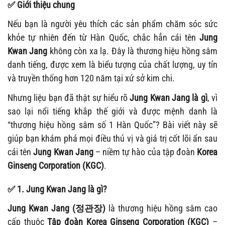
✅
Giới thiệu chung
Nếu bạn là người yêu thích các sản phẩm chăm sóc sức
khỏe tự nhiên đến từ Hàn Quốc, chắc hẳn cái tên
Jung
Kwan Jang
không còn xa lạ. Đây là thương hiệu hồng sâm
danh tiếng, được xem là biểu tượng của chất lượng, uy tín
và truyền thống hơn 120 năm tại xứ sở kim chi.
Nhưng liệu bạn đã thật sự hiểu rõ
Jung Kwan Jang là gì
, vì
sao lại nổi tiếng khắp thế giới và được mệnh danh là
“thương hiệu hồng sâm số 1 Hàn Quốc”? Bài viết này sẽ
giúp bạn khám phá mọi điều thú vị và giá trị cốt lõi ẩn sau
cái tên
Jung Kwan Jang
– niềm tự hào của tập đoàn
Korea
Ginseng Corporation (KGC)
.
✅
1. Jung Kwan Jang là gì?
Jung Kwan Jang (정관장)
là thương hiệu hồng sâm cao
cấp thuộc
Tập đoàn Korea Ginseng Corporation (KGC)
–