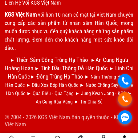
Liên Hệ Với KGS Việt Nam
KGS Việt Nam
với hơn 10 năm có mặt tại Việt Nam chuyên
cung cấp các sản phẩm từ nhân sâm Hàn Quốc, mong
muốn được phục vụ đến quý khách hàng những sản phẩm
chất lượng. Đem đến cho khách hàng một sức khỏe dồi
dào..
Thiên Sâm Đông Trùng Hạ Thảo
An Cung Ngưu
►
►
Hoàng Hoàn
Tinh Dầu Thông Đỏ Hàn Quốc
Linh Chi
►
►
Hàn Quốc
Đông Trùng Hạ Thảo
►
►
Nấm Thượng Hoàng
.
Hàn Quốc
►
Dầu Xoa Bóp Hàn Quốc
►
N
ước Chống Say Tàu Xe
Hàn Quốc
►
Qu
à Biếu - Quà Tặng
►
Jung Kwan Jang - KGC
►
.
An Cung Rùa Vàng
►
Tin Chia S
ẻ
© 2004 - 2026 KGS Việt Nam.Bản quyền thuộc -
KGS
.
Việt Nam