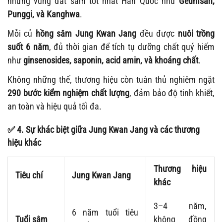
những vùng đất sâm tốt nhất Hàn Quốc như
Geumsan,
Punggi, và Kanghwa
.
Mỗi củ
hồng sâm Jung Kwan Jang
đều được
nuôi trồng
suốt 6 năm
, đủ thời gian để tích tụ dưỡng chất quý hiếm
như
ginsenosides, saponin, acid amin, và khoáng chất
.
Không những thế, thương hiệu còn tuân thủ nghiêm ngặt
290 bước kiểm nghiệm chất lượng
, đảm bảo độ tinh khiết,
an toàn và hiệu quả tối đa.
✅
4. Sự khác biệt giữa Jung Kwan Jang và các thương
hiệu khác
Thương hiệu
Tiêu chí
Jung Kwan Jang
khác
3–4 năm,
6 năm tuổi tiêu
Tuổi sâm
không đồng