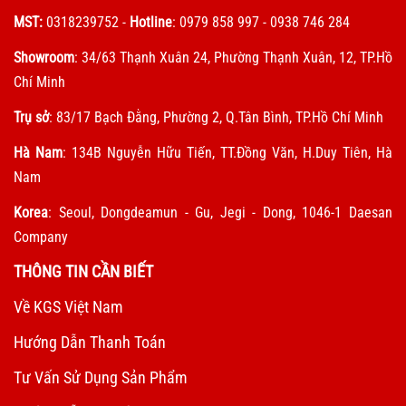
MST:
0318239752
-
Hotline
: 0979 858 997 - 0938 746 284
Showroom
: 34/63 Thạnh Xuân 24, Phường Thạnh Xuân, 12, TP.Hồ
Chí Minh
Trụ sở
: 83/17 Bạch Đằng, Phường 2, Q.Tân Bình, TP.Hồ Chí Minh
Hà Nam
: 134B Nguyễn Hữu Tiến, TT.Đồng Văn, H.Duy Tiên, Hà
Nam
Korea
: Seoul, Dongdeamun - Gu, Jegi - Dong, 1046-1 Daesan
Company
THÔNG TIN CẦN BIẾT
Về KGS Việt Nam
Hướng Dẫn Thanh Toán
Tư Vấn Sử Dụng Sản Phẩm