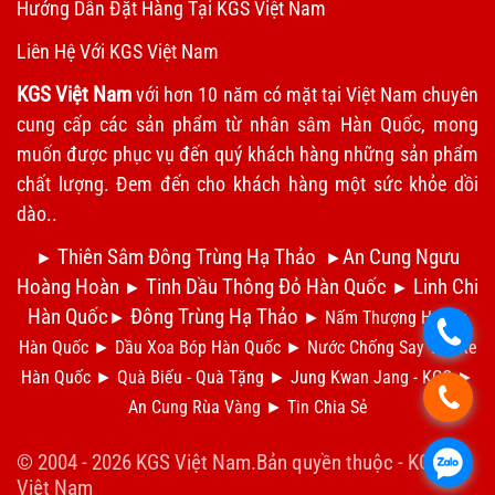
Hướng Dẫn Đặt Hàng Tại KGS Việt Nam
Liên Hệ Với KGS Việt Nam
KGS Việt Nam
với hơn 10 năm có mặt tại Việt Nam chuyên
cung cấp các sản phẩm từ nhân sâm Hàn Quốc, mong
muốn được phục vụ đến quý khách hàng những sản phẩm
chất lượng. Đem đến cho khách hàng một sức khỏe dồi
dào..
Thiên Sâm Đông Trùng Hạ Thảo
An Cung Ngưu
►
►
Hoàng Hoàn
Tinh Dầu Thông Đỏ Hàn Quốc
Linh Chi
►
►
Hàn Quốc
Đông Trùng Hạ Thảo
►
►
Nấm Thượng Hoàng
.
Hàn Quốc
►
Dầu Xoa Bóp Hàn Quốc
►
N
ước Chống Say Tàu Xe
Hàn Quốc
►
Qu
à Biếu - Quà Tặng
►
Jung Kwan Jang - KGC
►
.
An Cung Rùa Vàng
►
Tin Chia S
ẻ
© 2004 - 2026 KGS Việt Nam.Bản quyền thuộc -
KGS
.
Việt Nam