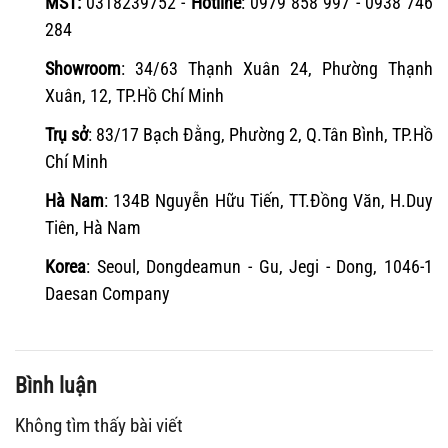
MST:
0318239752
-
Hotline
: 0979 858 997 - 0938 746
284
Showroom
: 34/63 Thạnh Xuân 24, Phường Thạnh
Xuân, 12, TP.Hồ Chí Minh
Trụ sở
: 83/17 Bạch Đằng, Phường 2, Q.Tân Bình, TP.Hồ
Chí Minh
Hà Nam
: 134B Nguyễn Hữu Tiến, TT.Đồng Văn, H.Duy
Tiên, Hà Nam
Korea
: Seoul, Dongdeamun - Gu, Jegi - Dong, 1046-1
Daesan Company
Bình luận
Không tìm thấy bài viết