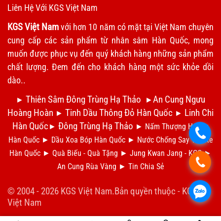
Liên Hệ Với KGS Việt Nam
KGS Việt Nam
với hơn 10 năm có mặt tại Việt Nam chuyên
cung cấp các sản phẩm từ nhân sâm Hàn Quốc, mong
muốn được phục vụ đến quý khách hàng những sản phẩm
chất lượng. Đem đến cho khách hàng một sức khỏe dồi
dào..
Thiên Sâm Đông Trùng Hạ Thảo
An Cung Ngưu
►
►
Hoàng Hoàn
Tinh Dầu Thông Đỏ Hàn Quốc
Linh Chi
►
►
Hàn Quốc
Đông Trùng Hạ Thảo
►
►
Nấm Thượng Hoàng
.
Hàn Quốc
►
Dầu Xoa Bóp Hàn Quốc
►
N
ước Chống Say Tàu Xe
Hàn Quốc
►
Qu
à Biếu - Quà Tặng
►
Jung Kwan Jang - KGC
►
.
An Cung Rùa Vàng
►
Tin Chia S
ẻ
.
© 2004 - 2026 KGS Việt Nam.Bản quyền thuộc -
KGS
Việt Nam