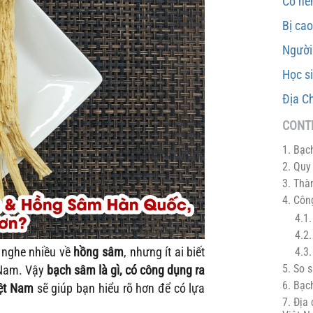
Có nê
Bị ca
Người
Học s
Địa C
CONT
1. Bạc
2. Quy
3. Thà
4. Côn
4.1
4.2.
 nghe nhiều về
hồng sâm
, nhưng ít ai biết
4.3.
5. So 
 Nam. Vậy
bạch sâm là gì, có công dụng ra
6. Bạc
ệt Nam
sẽ giúp bạn hiểu rõ hơn để có lựa
7. Địa