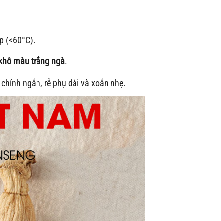
p (<60°C).
khô màu trắng ngà
.
 chính ngắn, rễ phụ dài và xoắn nhẹ.