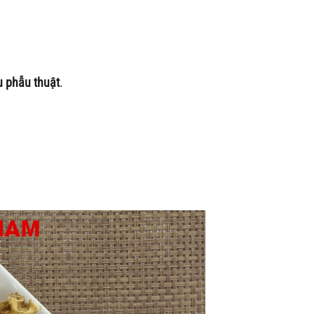
u phẫu thuật
.