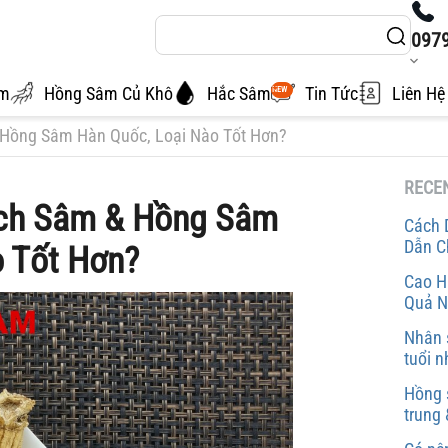
097
âm
Hồng Sâm Củ Khô
Hắc Sâm
Tin Tức
Liên Hệ
NEW
 Hồng Sâm Hàn Quốc, Loại Nào Tốt Hơn?
RECE
ạch Sâm & Hồng Sâm
Cách 
Dẫn C
o Tốt Hơn?
Cao H
Quả N
Nhân 
tuổi 
Hồng 
trung