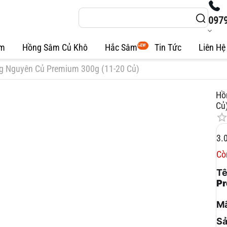
097
âm
Hồng Sâm Củ Khô
Hắc Sâm
Tin Tức
Liên Hệ
NEW
 Nguyên Củ Premium 300g (11-20 Củ)
Hồ
Củ
3.
Cò
Tê
Pr
Mã
Sả