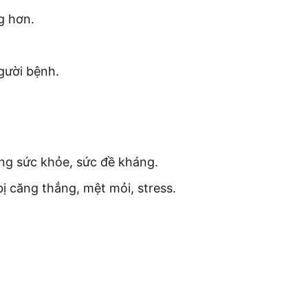
g hơn.
gười bệnh.
g sức khỏe, sức đề kháng.
ị căng thẳng, mệt mỏi, stress.