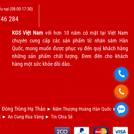
u nại (08:00-17:30)
746 284
KGS Việt Nam
với hơn 10 năm có mặt tại Việt Nam
chuyên cung cấp các sản phẩm từ nhân sâm Hàn
Quốc, mong muốn được phục vụ đến quý khách hàng
những sản phẩm chất lượng. Đem đến cho khách
hàng một sức khỏe dồi dào..
.
.
Đông Trùng Hạ Thảo
.
►
►
Nấm Thượng Hoàng Hàn Quốc
►
Dầu
C
►
An Cung Rùa Vàng
►
Tin Chia S
ẻ