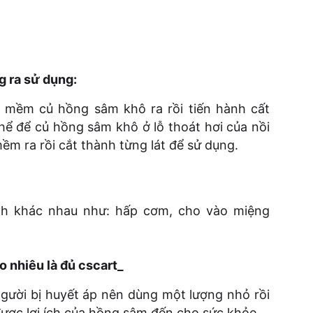
g ra sử dụng
:
 mềm củ hồng sâm khô ra rồi tiến hành cất
hể để củ hồng sâm khô ở lỗ thoát hơi của nồi
m ra rồi cắt thành từng lát để sử dụng.
h khác nhau như: hấp cơm, cho vào miệng
 nhiêu là đủ cscart_
 người bị huyết áp nên dùng một lượng nhỏ rồi
được lợi ích của hồng sâm đến cho sức khỏe.