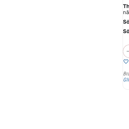
Th
nă
Số
Số
Br
GI