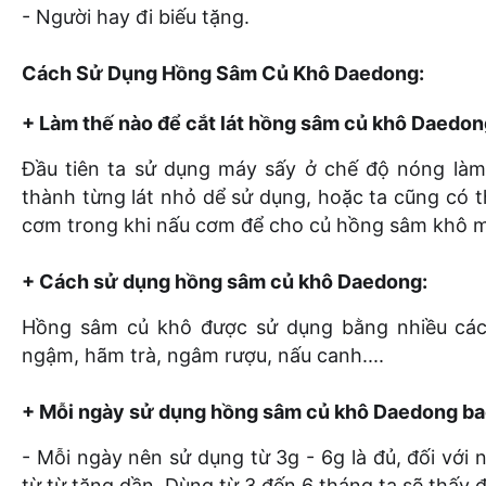
- Người hay đi biếu tặng.
Cách Sử Dụng Hồng Sâm Củ Khô Daedong:
+ Làm thế nào để cắt lát hồng sâm củ khô Daedon
Đầu tiên ta sử dụng máy sấy ở chế độ nóng làm
thành từng lát nhỏ dể sử dụng, hoặc ta cũng có t
cơm trong khi nấu cơm để cho củ hồng sâm khô mề
+ Cách sử dụng hồng sâm củ khô Daedong:
Hồng sâm củ khô được sử dụng bằng nhiều các
ngậm, hãm trà, ngâm rượu, nấu canh....
+ Mỗi ngày sử dụng hồng sâm củ khô Daedong bao
- Mỗi ngày nên sử dụng từ 3g - 6g là đủ, đối với
từ từ tăng dần. Dùng từ 3 đến 6 tháng ta sẽ thấy 