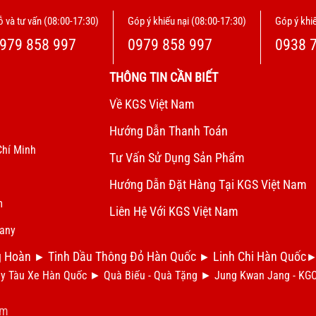
 và tư vấn (08:00-17:30)
Góp ý khiếu nại (08:00-17:30)
Góp ý khiế
979 858 997
0979 858 997
0938 
THÔNG TIN CẦN BIẾT
Về KGS Việt Nam
Hướng Dẫn Thanh Toán
Chí Minh
Tư Vấn Sử Dụng Sản Phẩm
Hướng Dẫn Đặt Hàng Tại KGS Việt Nam
m
Liên Hệ Với KGS Việt Nam
pany
g Hoàn
Tinh Dầu Thông Đỏ Hàn Quốc
Linh Chi Hàn Quốc
►
►
y Tàu Xe Hàn Quốc
►
Qu
à Biếu - Quà Tặng
►
Jung Kwan Jang - KG
am