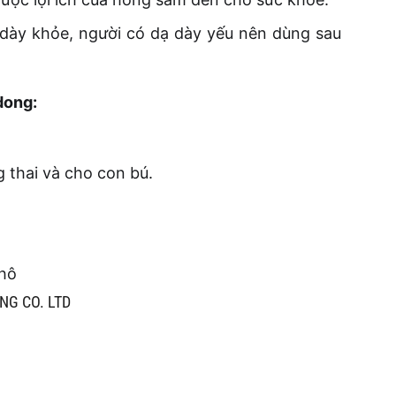
 dày khỏe, người có dạ dày yếu nên dùng sau
dong:
 thai và cho con bú.
khô
NG CO. LTD