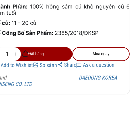
ành Phần:
100% hồng sâm củ khô nguyên củ 6
m tuổi
 củ:
11 - 20 củ
 Công Bố Sản Phẩm:
2385/2018/ĐKSP
+
−
Đặt hàng
Mua ngay
Share
Ask a question
Add to Wishlist
So sánh
and
DAEDONG KOREA
NSENG CO. LTD