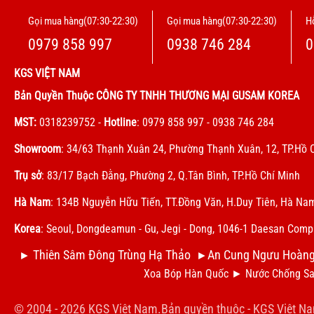
Gọi mua hàng(07:30-22:30)
Gọi mua hàng(07:30-22:30)
Hỗ
0979 858 997
0938 746 284
0
KGS VIỆT NAM
Bản Quyền Thuộc CÔNG TY TNHH THƯƠNG MẠI GUSAM KOREA
MST:
0318239752
-
Hotline
: 0979 858 997 - 0938 746 284
Showroom
: 34/63 Thạnh Xuân 24, Phường Thạnh Xuân, 12, TP.Hồ 
Trụ sở
: 83/17 Bạch Đằng, Phường 2, Q.Tân Bình, TP.Hồ Chí Minh
Hà Nam
: 134B Nguyễn Hữu Tiến, TT.Đồng Văn, H.Duy Tiên, Hà Na
Korea
: Seoul, Dongdeamun - Gu, Jegi - Dong, 1046-1 Daesan Com
Thiên Sâm Đông Trùng Hạ Thảo
An Cung Ngưu Hoàn
►
►
Xoa Bóp Hàn Quốc
►
N
ước Chống Sa
© 2004 - 2026 KGS Việt Nam.Bản quyền thuộc -
KGS Việt N