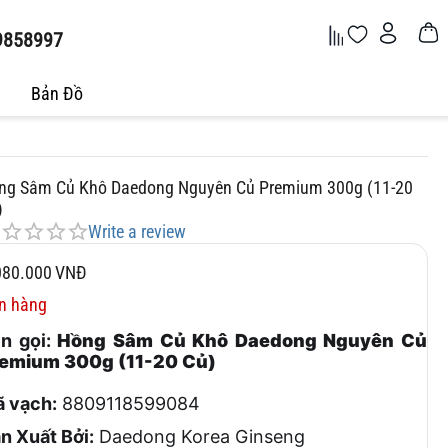
9858997
Bản Đồ
ng Sâm Củ Khô Daedong Nguyên Củ Premium 300g (11-20
)
Write a review
080.000
VNĐ
n hàng
n gọi:
Hồng Sâm Củ Khô Daedong Nguyên Củ
emium 300g (11-20 Củ)
 vạch:
8809118599084
n Xuất Bởi:
Daedong Korea Ginseng