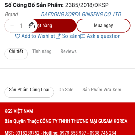
Số Công Bố Sản Phẩm:
2385/2018/ĐKSP
Brand
DAEDONG KOREA GINSENG CO. LTD
+
−
Đặt hàng
Mua ngay
Add to Wishlist
So sánh
Ask a question
Chi tiết
Tính năng
Reviews
Sản Phẩm Cùng Loại
On Sale
Sản Phẩm Vừa Xem
KGS VIỆT NAM
Bản Quyền Thuộc CÔNG TY TNHH THƯƠNG MẠI GUSAM KOREA
MST:
0318239752
-
Hotline
: 0979 858 997 - 0938 746 284