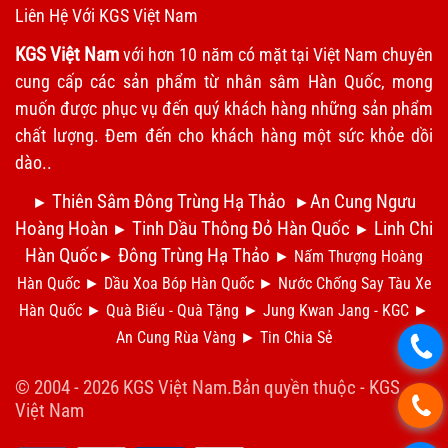
Liên Hệ Với KGS Việt Nam
KGS Việt Nam
với hơn 10 năm có mặt tại Việt Nam chuyên
cung cấp các sản phẩm từ nhân sâm Hàn Quốc, mong
muốn được phục vụ đến quý khách hàng những sản phẩm
chất lượng. Đem đến cho khách hàng một sức khỏe dồi
dào..
Thiên Sâm Đông Trùng Hạ Thảo
An Cung Ngưu
►
►
Hoàng Hoàn
Tinh Dầu Thông Đỏ Hàn Quốc
Linh Chi
►
►
Hàn Quốc
Đông Trùng Hạ Thảo
►
►
Nấm Thượng Hoàng
Hàn Quốc
►
Dầu Xoa Bóp Hàn Quốc
►
N
ước Chống Say Tàu Xe
Hàn Quốc
►
Qu
à Biếu - Quà Tặng
►
Jung Kwan Jang - KGC
►
An Cung Rùa Vàng
►
Tin Chia S
ẻ
.
© 2004 - 2026 KGS Việt Nam.Bản quyền thuộc -
KGS
.
Việt Nam