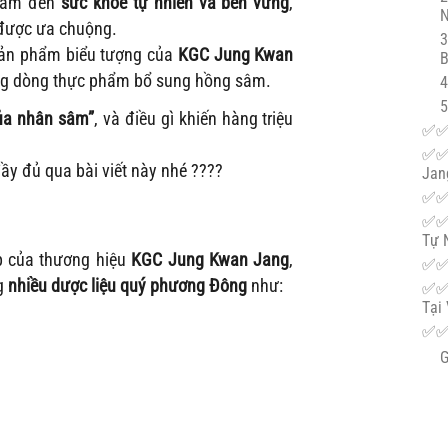
 tâm đến
sức khỏe tự nhiên và bền vững
,
được ưa chuộng.
3
ản phẩm biểu tượng của
KGC Jung Kwan
g dòng thực phẩm bổ sung hồng sâm.
4
5
của nhân sâm”
, và điều gì khiến hàng triệu
✅✅ 
✅✅ 
y đủ qua bài viết này nhé ????
Jan
✅✅ 
✅✅ 
Tự 
 của thương hiệu
KGC Jung Kwan Jang
,
✅✅ 
g
nhiều dược liệu quý phương Đông
như:
✅✅ 
Tại
✅✅ 
G