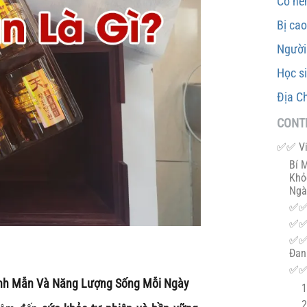
Có nê
Bị ca
Người
Học s
Địa C
CONT
✅✅ Viê
Bí 
Khỏ
Ngà
✅✅ 
✅✅ 
✅✅ 
Đan
✅✅ 
inh Mẫn Và Năng Lượng Sống Mỗi Ngày
1
2