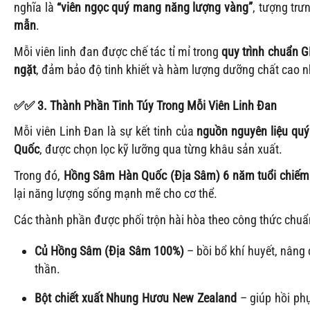
nghĩa là
“viên ngọc quý mang năng lượng vàng”
, tượng tr
mẫn
.
Mỗi viên linh đan được chế tác tỉ mỉ trong
quy trình chuẩn 
ngặt
, đảm bảo độ tinh khiết và hàm lượng dưỡng chất cao n
✅
✅
3. Thành Phần Tinh Túy Trong Mỗi Viên Linh Đan
Mỗi viên Linh Đan là sự kết tinh của
nguồn nguyên liệu quý 
Quốc
, được chọn lọc kỹ lưỡng qua từng khâu sản xuất.
Trong đó,
Hồng Sâm Hàn Quốc (Địa Sâm) 6 năm tuổi chiếm
lại năng lượng sống mạnh mẽ cho cơ thể.
Các thành phần được phối trộn hài hòa theo công thức chuẩ
Củ Hồng Sâm (Địa Sâm 100%)
– bồi bổ khí huyết, nâng c
thần.
Bột chiết xuất Nhung Hươu New Zealand
– giúp hồi phụ