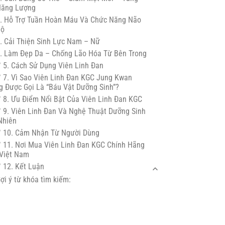
Năng Lượng
. Hỗ Trợ Tuần Hoàn Máu Và Chức Năng Não
Bộ
. Cải Thiện Sinh Lực Nam – Nữ
. Làm Đẹp Da – Chống Lão Hóa Từ Bên Trong
5. Cách Sử Dụng Viên Linh Đan
7. Vì Sao Viên Linh Đan KGC Jung Kwan
g Được Gọi Là “Báu Vật Dưỡng Sinh”?
8. Ưu Điểm Nổi Bật Của Viên Linh Đan KGC
9. Viên Linh Đan Và Nghệ Thuật Dưỡng Sinh
Nhiên
10. Cảm Nhận Từ Người Dùng
11. Nơi Mua Viên Linh Đan KGC Chính Hãng
 Việt Nam
12. Kết Luận
ợi ý từ khóa tìm kiếm: