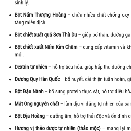
sinh lý.
Bột Nấm Thượng Hoàng
– chứa nhiều chất chống oxy h
tăng miễn dịch.
Bột chiết xuất quả Sơn Thù Du
– giúp bổ thận, dưỡng ga
Bột chiết xuất Nấm Kim Châm
– cung cấp vitamin và kh
mỏi.
Dextrin tự nhiên
– hỗ trợ tiêu hóa, giúp hấp thu dưỡng c
Đương Quy Hàn Quốc
– bổ huyết, cải thiện tuần hoàn, 
Bột Đậu Nành
– bổ sung protein thực vật, hỗ trợ điều hòa 
Mật Ong nguyên chất
– làm dịu vị đắng tự nhiên của sâ
Bột Địa Hoàng
– dưỡng âm, hỗ trợ thải độc và ổn định c
Hương vị thảo dược tự nhiên (thảo mộc)
– mang lại mù