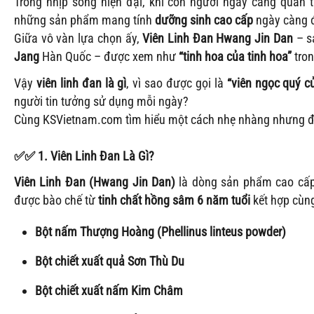
Trong nhịp sống hiện đại, khi con người ngày càng quan
những sản phẩm mang tính
dưỡng sinh cao cấp
ngày càng 
Giữa vô vàn lựa chọn ấy,
Viên Linh Đan Hwang Jin Dan
– s
Jang
Hàn Quốc – được xem như
“tinh hoa của tinh hoa”
tron
Vậy
viên linh đan là gì
, vì sao được gọi là
“viên ngọc quý 
người tin tưởng sử dụng mỗi ngày?
Cùng KSVietnam.com tìm hiểu một cách nhẹ nhàng nhưng đầ
✅
✅
1. Viên Linh Đan Là Gì?
Viên Linh Đan (Hwang Jin Dan)
là dòng sản phẩm cao cấp
được bào chế từ
tinh chất hồng sâm 6 năm tuổi
kết hợp cùn
Bột nấm Thượng Hoàng (Phellinus linteus powder)
Bột chiết xuất quả Sơn Thù Du
Bột chiết xuất nấm Kim Châm