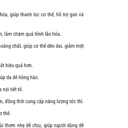
óa, giúp thanh lọc cơ thể, hỗ trợ gan và
n, làm chậm quá trình lão hóa.
oáng chất, giúp cơ thể dẻo dai, giảm mệt
hất hiệu quả hơn.
giúp da dẻ hồng hào.
nội tiết tố.
m, đồng thời cung cấp năng lượng tức thì.
ơ thể.
i thơm nhẹ dễ chịu, giúp người dùng dễ