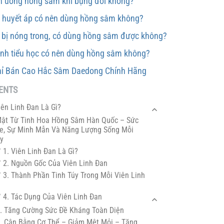
n uống hồng sâm khi bụng đói không?
o huyết áp có nên dùng hồng sâm không?
 bị nóng trong, có dùng hồng sâm được không?
inh tiểu học có nên dùng hồng sâm không?
hỉ Bán Cao Hắc Sâm Daedong Chính Hãng
ENTS
n Linh Đan Là Gì?
Mật Từ Tinh Hoa Hồng Sâm Hàn Quốc – Sức
e, Sự Minh Mẫn Và Năng Lượng Sống Mỗi
y
1. Viên Linh Đan Là Gì?
2. Nguồn Gốc Của Viên Linh Đan
3. Thành Phần Tinh Túy Trong Mỗi Viên Linh
4. Tác Dụng Của Viên Linh Đan
. Tăng Cường Sức Đề Kháng Toàn Diện
. Cân Bằng Cơ Thể – Giảm Mệt Mỏi – Tăng