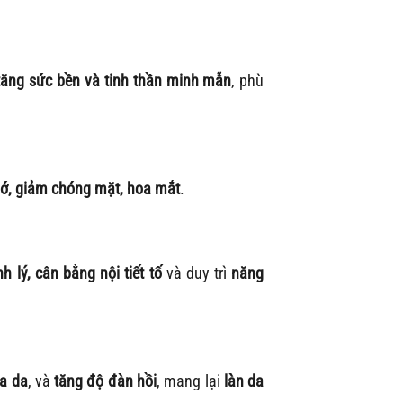
 tăng sức bền và tinh thần minh mẫn
, phù
nhớ, giảm chóng mặt, hoa mắt
.
h lý, cân bằng nội tiết tố
và duy trì
năng
óa da
, và
tăng độ đàn hồi
, mang lại
làn da