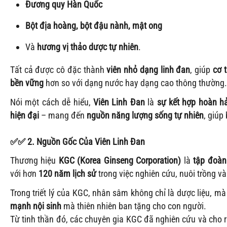
Đương quy Hàn Quốc
Bột địa hoàng, bột đậu nành, mật ong
Và
hương vị thảo dược tự nhiên
.
Tất cả được cô đặc thành
viên nhỏ dạng linh đan
, giúp
cơ 
bền vững
hơn so với dạng nước hay dạng cao thông thường.
Nói một cách dễ hiểu,
Viên Linh Đan
là
sự kết hợp hoàn h
hiện đại
– mang đến
nguồn năng lượng sống tự nhiên
, giúp
✅
✅
2. Nguồn Gốc Của Viên Linh Đan
Thương hiệu
KGC (Korea Ginseng Corporation)
là
tập đoàn
với hơn
120 năm lịch sử
trong việc nghiên cứu, nuôi trồng v
Trong triết lý của KGC, nhân sâm không chỉ là dược liệu, mà
mạnh nội sinh
mà thiên nhiên ban tặng cho con người.
Từ tinh thần đó, các chuyên gia KGC đã nghiên cứu và cho 