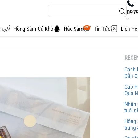
097
âm
Hồng Sâm Củ Khô
Hắc Sâm
Tin Tức
Liên Hệ
NEW
RECE
Cách 
Dẫn C
Cao H
Quả N
Nhân 
tuổi 
Hồng 
trung