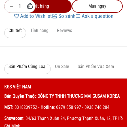
+
−
Đặt hàng
Mua ngay
Add to Wishlist
So sánh
Ask a question
Chi tiết
Tính năng
Reviews
Sản Phẩm Cùng Loại
On Sale
Sản Phẩm Vừa Xem
KGS VIỆT NAM
Bản Quyền Thuộc CÔNG TY TNHH THƯƠNG MẠI GUSAM KOREA
MST:
0318239752
-
Hotline
: 0979 858 997 - 0938 746 284
Showroom
: 34/63 Thạnh Xuân 24, Phường Thạnh Xuân, 12, TP.Hồ
Chí Minh