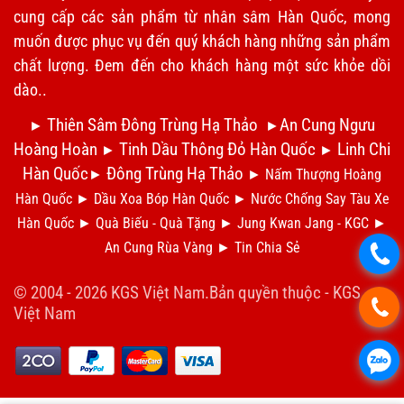
cung cấp các sản phẩm từ nhân sâm Hàn Quốc, mong
muốn được phục vụ đến quý khách hàng những sản phẩm
chất lượng. Đem đến cho khách hàng một sức khỏe dồi
dào..
Thiên Sâm Đông Trùng Hạ Thảo
An Cung Ngưu
►
►
Hoàng Hoàn
Tinh Dầu Thông Đỏ Hàn Quốc
Linh Chi
►
►
Hàn Quốc
Đông Trùng Hạ Thảo
►
►
Nấm Thượng Hoàng
Hàn Quốc
►
Dầu Xoa Bóp Hàn Quốc
►
N
ước Chống Say Tàu Xe
Hàn Quốc
►
Qu
à Biếu - Quà Tặng
►
Jung Kwan Jang - KGC
►
An Cung Rùa Vàng
►
Tin Chia S
ẻ
.
© 2004 - 2026 KGS Việt Nam.Bản quyền thuộc -
KGS
.
Việt Nam
.