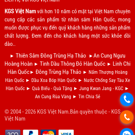
KGS Việt Nam
với hơn 10 năm có mặt tại Việt Nam chuyên
cung cấp các sản phẩm từ nhân sâm Hàn Quốc, mong
muốn được phục vụ đến quý khách hàng những sản phẩm
chất lượng. Đem đến cho khách hàng một sức khỏe dồi
dào..
Thiên Sâm Đông Trùng Hạ Thảo
An Cung Ngưu
►
►
Hoàng Hoàn
Tinh Dầu Thông Đỏ Hàn Quốc
Linh Chi
►
►
Hàn Quốc
Đông Trùng Hạ Thảo
►
►
Nấm Thượng Hoàng
Hàn Quốc
►
Dầu Xoa Bóp Hàn Quốc
►
N
ước Chống Say Tàu Xe
Hàn Quốc
►
Qu
à Biếu - Quà Tặng
►
Jung Kwan Jang - KGC
►
An Cung Rùa Vàng
►
Tin Chia S
ẻ
.
© 2004 - 2026 KGS Việt Nam.Bản quyền thuộc -
KGS
.
Việt Nam
.