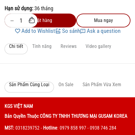
Hạn sử dụng:
36 tháng
+
−
Đặt hàng
Mua ngay
Add to Wishlist
So sánh
Ask a question
Chi tiết
Tính năng
Reviews
Video gallery
Sản Phẩm Cùng Loại
On Sale
Sản Phẩm Vừa Xem
KGS VIỆT NAM
Bản Quyền Thuộc CÔNG TY TNHH THƯƠNG MẠI GUSAM KOREA
MST:
0318239752
-
Hotline
: 0979 858 997 - 0938 746 284