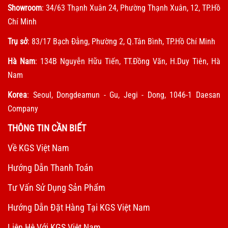
Showroom
: 34/63 Thạnh Xuân 24, Phường Thạnh Xuân, 12, TP.Hồ
Chí Minh
Trụ sở
: 83/17 Bạch Đằng, Phường 2, Q.Tân Bình, TP.Hồ Chí Minh
Hà Nam
: 134B Nguyễn Hữu Tiến, TT.Đồng Văn, H.Duy Tiên, Hà
Nam
Korea
: Seoul, Dongdeamun - Gu, Jegi - Dong, 1046-1 Daesan
Company
THÔNG TIN CẦN BIẾT
Về KGS Việt Nam
Hướng Dẫn Thanh Toán
Tư Vấn Sử Dụng Sản Phẩm
Hướng Dẫn Đặt Hàng Tại KGS Việt Nam
Liên Hệ Với KGS Việt Nam