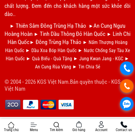
chất lượng. Đem đến cho khách hàng một sức khỏe dồi
dào..
Thiên Sâm Đông Trùng Hạ Thảo
An Cung Ngưu
►
►
Hoàng Hoàn
Tinh Dầu Thông Đỏ Hàn Quốc
Linh Chi
►
►
Hàn Quốc
Đông Trùng Hạ Thảo
►
►
Nấm Thượng Hoàng
Hàn Quốc
►
Dầu Xoa Bóp Hàn Quốc
►
N
ước Chống Say Tàu Xe
Hàn Quốc
►
Qu
à Biếu - Quà Tặng
►
Jung Kwan Jang - KGC
►
An Cung Rùa Vàng
►
Tin Chia S
ẻ
.
© 2004 - 2026 KGS Việt Nam.Bản quyền thuộc -
KGS
.
Việt Nam
.
Trang chủ
Menu
Tìm kiếm
Giỏ hàng
Account
Contact us