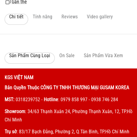
Gắn thẻ
Chi tiết
Tính năng
Reviews
Video gallery
Sản Phẩm Cùng Loại
On Sale
Sản Phẩm Vừa Xem
KGS VIỆT NAM
Bản Quyền Thuộc CÔNG TY TNHH THƯƠNG MẠI GUSAM KOREA
MST:
0318239752
-
Hotline
: 0979 858 997 - 0938 746 284
Showroom
: 34/63 Thạnh Xuân 24, Phường Thạnh Xuân, 12, TP.Hồ
Chí Minh
Trụ sở
: 83/17 Bạch Đằng, Phường 2, Q.Tân Bình, TP.Hồ Chí Minh