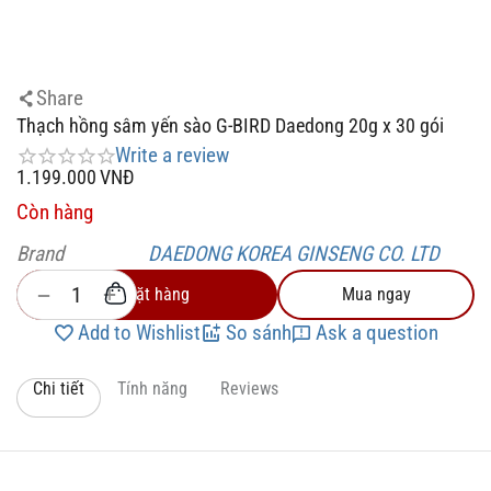
Share
Thạch hồng sâm yến sào G-BIRD Daedong 20g x 30 gói
Write a review
1.199.000
VNĐ
Còn hàng
Brand
DAEDONG KOREA GINSENG CO. LTD
+
−
Đặt hàng
Mua ngay
Add to Wishlist
So sánh
Ask a question
Chi tiết
Tính năng
Reviews