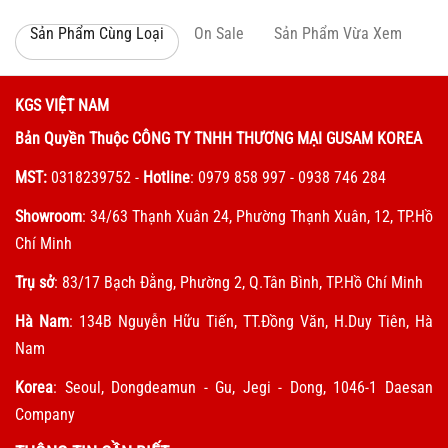
Sản Phẩm Cùng Loại
On Sale
Sản Phẩm Vừa Xem
KGS VIỆT NAM
Bản Quyền Thuộc CÔNG TY TNHH THƯƠNG MẠI GUSAM KOREA
MST:
0318239752
-
Hotline
: 0979 858 997 - 0938 746 284
Showroom
: 34/63 Thạnh Xuân 24, Phường Thạnh Xuân, 12, TP.Hồ
Chí Minh
Trụ sở
: 83/17 Bạch Đằng, Phường 2, Q.Tân Bình, TP.Hồ Chí Minh
Hà Nam
: 134B Nguyễn Hữu Tiến, TT.Đồng Văn, H.Duy Tiên, Hà
Nam
Korea
: Seoul, Dongdeamun - Gu, Jegi - Dong, 1046-1 Daesan
Company