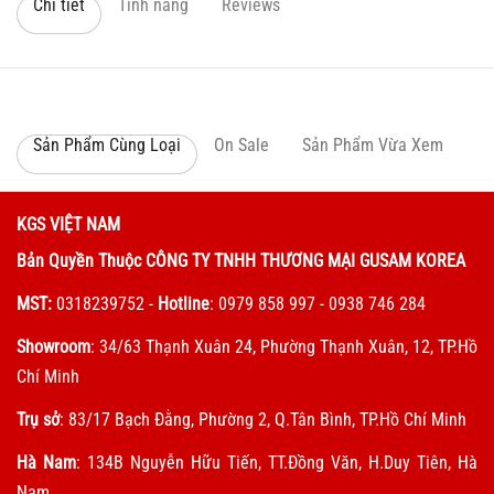
Chi tiết
Tính năng
Reviews
Sản Phẩm Cùng Loại
On Sale
Sản Phẩm Vừa Xem
KGS VIỆT NAM
Bản Quyền Thuộc CÔNG TY TNHH THƯƠNG MẠI GUSAM KOREA
MST:
0318239752
-
Hotline
: 0979 858 997 - 0938 746 284
Showroom
: 34/63 Thạnh Xuân 24, Phường Thạnh Xuân, 12, TP.Hồ
Chí Minh
Trụ sở
: 83/17 Bạch Đằng, Phường 2, Q.Tân Bình, TP.Hồ Chí Minh
Hà Nam
: 134B Nguyễn Hữu Tiến, TT.Đồng Văn, H.Duy Tiên, Hà
Nam