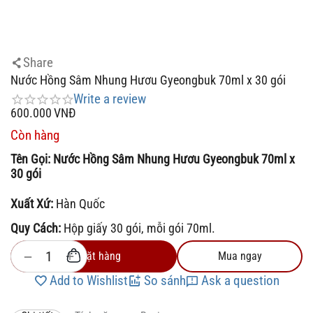
Share
Nước Hồng Sâm Nhung Hươu Gyeongbuk 70ml x 30 gói
Write a review
600.000
VNĐ
Còn hàng
Tên Gọi:
Nước Hồng Sâm Nhung Hươu Gyeongbuk 70ml x
30 gói
Xuất Xứ:
Hàn Quốc
Quy Cách:
Hộp giấy 30 gói, mỗi gói 70ml.
+
−
Đặt hàng
Mua ngay
Add to Wishlist
So sánh
Ask a question