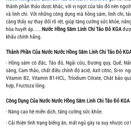
thành phần thảo dược khác, với vị ngọt của táo đỏ nên ngư
và linh chi. Với những công dụng mà hồng sâm, linh chi, 
càng thấy sự thay đổi rõ rệt, giúp tăng cường sức khỏe, năn
hòa huyết áp......
Nước Hồng Sâm Linh Chi Táo Đỏ KGA
đượ
khẩu chính hãng.
Thành Phần Của Nước
Nước Hồng Sâm Linh Chi Táo Đỏ KG
- Hồng sâm cô đặc, Táo đỏ, Ngải cứu, Đương quy, Quế, Nấm
sàng,
Cam thảo, chất điều chỉnh độ acid, Axit citric, Si-ro
Vitamin B2, Vitamin B1-HCL,
Tríodium Citrate, Chát bảo q
hợp, Fructoza lỏng.
Công Dụng Của
Nước
Nước Hồng Sâm Linh Chi Táo Đỏ KGA
- Nâng cao hệ miễn dịch, tăng cường sức khỏe.
- Cải thiện tình trạng biếng ăn, mất ngủ gây ra suy nhược cơ 