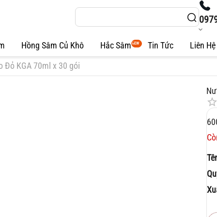
097
âm
Hồng Sâm Củ Khô
Hắc Sâm
Tin Tức
Liên Hệ
NEW
o Đỏ KGA 70ml x 30 gói
Nư
60
Cò
Tê
Qu
Xu