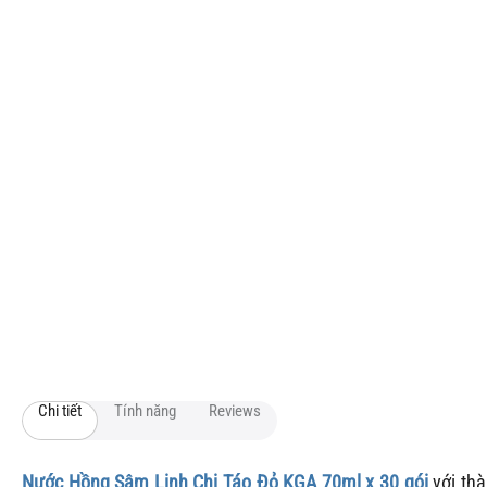
Chi tiết
Tính năng
Reviews
Nước Hồng Sâm Linh Chi Táo Đỏ KGA
70ml x 30 gói
với thà