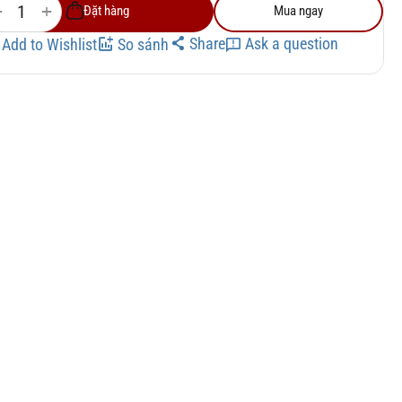
+
−
Đặt hàng
Mua ngay
Share
Ask a question
Add to Wishlist
So sánh