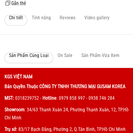
Gắn thẻ
Chi tiết
Tính năng
Reviews
Video gallery
Sản Phẩm Cùng Loại
On Sale
Sản Phẩm Vừa Xem
KGS VIỆT NAM
Bản Quyền Thuộc CÔNG TY TNHH THƯƠNG MẠI GUSAM KOREA
MST:
0318239752
-
Hotline
: 0979 858 997 - 0938 746 284
Showroom
: 34/63 Thạnh Xuân 24, Phường Thạnh Xuân, 12, TP.Hồ
Chí Minh
Trụ sở
: 83/17 Bạch Đằng, Phường 2, Q.Tân Bình, TP.Hồ Chí Minh