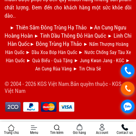
chất lượng. Đem đến cho khách hàng một sức khỏe dồi
dào..
Thiên Sâm Đông Trùng Hạ Thảo
An Cung Ngưu
►
►
Hoàng Hoàn
Tinh Dầu Thông Đỏ Hàn Quốc
Linh Chi
►
►
Hàn Quốc
Đông Trùng Hạ Thảo
►
►
Nấm Thượng Hoàng
Hàn Quốc
►
Dầu Xoa Bóp Hàn Quốc
►
N
ước Chống Say Tàu Xe
Hàn Quốc
►
Qu
à Biếu - Quà Tặng
►
Jung Kwan Jang - KGC
►
An Cung Rùa Vàng
►
Tin Chia S
ẻ
.
© 2004 - 2026 KGS Việt Nam.Bản quyền thuộc -
KGS
.
Việt Nam
.
Trang chủ
Menu
Tìm kiếm
Giỏ hàng
Account
Contact us