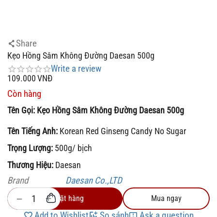
Share
Kẹo Hồng Sâm Không Đường Daesan 500g
Write a review
109.000
VNĐ
Còn hàng
Tên Gọi:
Kẹo Hồng Sâm Không Đường Daesan 500g
Tên Tiếng Anh:
Korean Red Ginseng Candy No Sugar
Trọng Lượng:
500g/ bịch
Thương Hiệu:
Daesan
Brand
Daesan Co.,LTD
+
−
Đặt hàng
Mua ngay
Add to Wishlist
So sánh
Ask a question