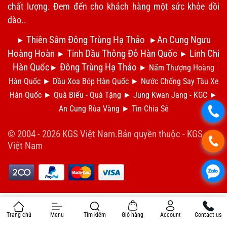
chất lượng. Đem đến cho khách hàng một sức khỏe dồi
dào..
Thiên Sâm Đông Trùng Hạ Thảo
An Cung Ngưu
►
►
Hoàng Hoàn
Tinh Dầu Thông Đỏ Hàn Quốc
Linh Chi
►
►
Hàn Quốc
Đông Trùng Hạ Thảo
►
►
Nấm Thượng Hoàng
Hàn Quốc
►
Dầu Xoa Bóp Hàn Quốc
►
N
ước Chống Say Tàu Xe
Hàn Quốc
►
Qu
à Biếu - Quà Tặng
►
Jung Kwan Jang - KGC
►
An Cung Rùa Vàng
►
Tin Chia S
ẻ
.
© 2004 - 2026 KGS Việt Nam.Bản quyền thuộc -
KGS
.
Việt Nam
.
Trang chủ
Menu
Tìm kiếm
Giỏ hàng
Account
Contact us