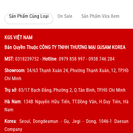
Sản Phẩm Cùng Loại
On Sale
Sản Phẩm Vừa Xem
KGS VIỆT NAM
Bản Quyền Thuộc CÔNG TY TNHH THƯƠNG MẠI GUSAM KOREA
MST:
0318239752
-
Hotline
: 0979 858 997 - 0938 746 284
Showroom
: 34/63 Thạnh Xuân 24, Phường Thạnh Xuân, 12, TP.Hồ
Chí Minh
Trụ sở
: 83/17 Bạch Đằng, Phường 2, Q.Tân Bình, TP.Hồ Chí Minh
Hà Nam
: 134B Nguyễn Hữu Tiến, TT.Đồng Văn, H.Duy Tiên, Hà
Nam
Korea
: Seoul, Dongdeamun - Gu, Jegi - Dong, 1046-1 Daesan
Company