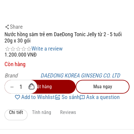
Share
Nước hồng sâm trẻ em DaeDong Tonic Jelly từ 2 - 5 tuổi
20g x 30 gói
Write a review
1.200.000
VNĐ
Còn hàng
Brand
DAEDONG KOREA GINSENG CO. LTD
+
−
Đặt hàng
Mua ngay
Add to Wishlist
So sánh
Ask a question
Chi tiết
Tính năng
Reviews