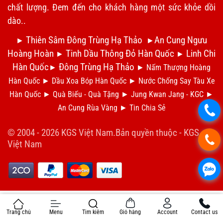
chất lượng. Đem đến cho khách hàng một sức khỏe dồi
dào..
Thiên Sâm Đông Trùng Hạ Thảo
An Cung Ngưu
►
►
Hoàng Hoàn
Tinh Dầu Thông Đỏ Hàn Quốc
Linh Chi
►
►
Hàn Quốc
Đông Trùng Hạ Thảo
►
►
Nấm Thượng Hoàng
Hàn Quốc
►
Dầu Xoa Bóp Hàn Quốc
►
N
ước Chống Say Tàu Xe
Hàn Quốc
►
Qu
à Biếu - Quà Tặng
►
Jung Kwan Jang - KGC
►
An Cung Rùa Vàng
►
Tin Chia S
ẻ
.
© 2004 - 2026 KGS Việt Nam.Bản quyền thuộc -
KGS
.
Việt Nam
.
Trang chủ
Menu
Tìm kiếm
Giỏ hàng
Account
Contact us