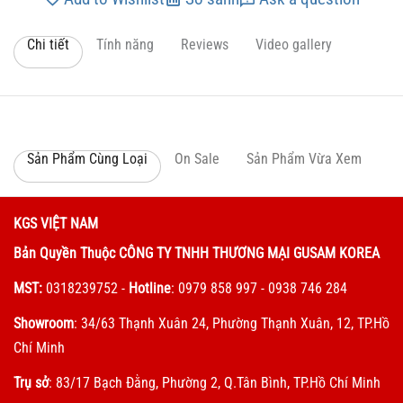
Chi tiết
Tính năng
Reviews
Video gallery
Sản Phẩm Cùng Loại
On Sale
Sản Phẩm Vừa Xem
KGS VIỆT NAM
Bản Quyền Thuộc CÔNG TY TNHH THƯƠNG MẠI GUSAM KOREA
MST:
0318239752
-
Hotline
: 0979 858 997 - 0938 746 284
Showroom
: 34/63 Thạnh Xuân 24, Phường Thạnh Xuân, 12, TP.Hồ
Chí Minh
Trụ sở
: 83/17 Bạch Đằng, Phường 2, Q.Tân Bình, TP.Hồ Chí Minh