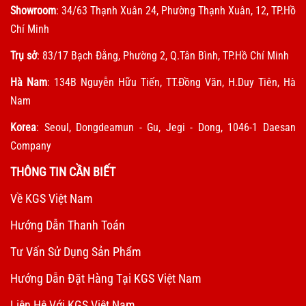
Showroom
: 34/63 Thạnh Xuân 24, Phường Thạnh Xuân, 12, TP.Hồ
Chí Minh
Trụ sở
: 83/17 Bạch Đằng, Phường 2, Q.Tân Bình, TP.Hồ Chí Minh
Hà Nam
: 134B Nguyễn Hữu Tiến, TT.Đồng Văn, H.Duy Tiên, Hà
Nam
Korea
: Seoul, Dongdeamun - Gu, Jegi - Dong, 1046-1 Daesan
Company
THÔNG TIN CẦN BIẾT
Về KGS Việt Nam
Hướng Dẫn Thanh Toán
Tư Vấn Sử Dụng Sản Phẩm
Hướng Dẫn Đặt Hàng Tại KGS Việt Nam
Liên Hệ Với KGS Việt Nam