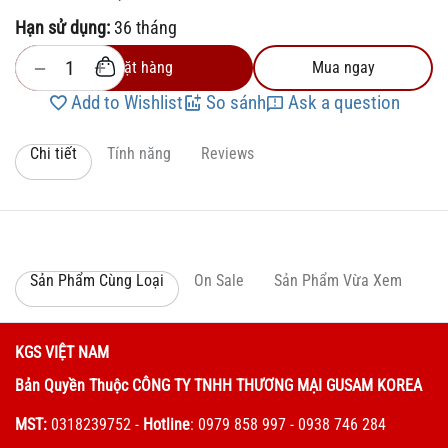
Hạn sử dụng:
36 tháng
+
−
Đặt hàng
Mua ngay
Add to Wishlist
So sánh
Ask a question
Chi tiết
Tính năng
Reviews
Sản Phẩm Cùng Loại
On Sale
Sản Phẩm Vừa Xem
KGS VIỆT NAM
Bản Quyền Thuộc CÔNG TY TNHH THƯƠNG MẠI GUSAM KOREA
MST:
0318239752
-
Hotline
: 0979 858 997 - 0938 746 284