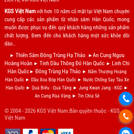
KGS Việt Nam
với hơn 10 năm có mặt tại Việt Nam chuyên
cung cấp các sản phẩm từ nhân sâm Hàn Quốc, mong
muốn được phục vụ đến quý khách hàng những sản phẩm
chất lượng. Đem đến cho khách hàng một sức khỏe dồi
dào..
Thiên Sâm Đông Trùng Hạ Thảo
An Cung Ngưu
►
►
Hoàng Hoàn
Tinh Dầu Thông Đỏ Hàn Quốc
Linh Chi
►
►
Hàn Quốc
Đông Trùng Hạ Thảo
►
►
Nấm Thượng Hoàng
Hàn Quốc
►
Dầu Xoa Bóp Hàn Quốc
►
N
ước Chống Say Tàu Xe
Hàn Quốc
►
Qu
à Biếu - Quà Tặng
►
Jung Kwan Jang - KGC
►
An Cung Rùa Vàng
►
Tin Chia S
ẻ
.
© 2004 - 2026 KGS Việt Nam.Bản quyền thuộc -
KGS
.
Việt Nam
.