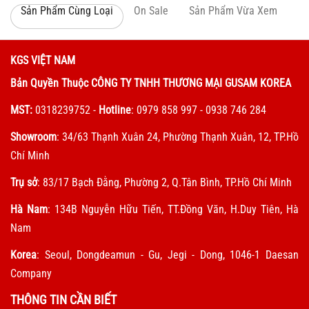
Sản Phẩm Cùng Loại
On Sale
Sản Phẩm Vừa Xem
KGS VIỆT NAM
Bản Quyền Thuộc CÔNG TY TNHH THƯƠNG MẠI GUSAM KOREA
MST:
0318239752
-
Hotline
: 0979 858 997 - 0938 746 284
Showroom
: 34/63 Thạnh Xuân 24, Phường Thạnh Xuân, 12, TP.Hồ
Chí Minh
Trụ sở
: 83/17 Bạch Đằng, Phường 2, Q.Tân Bình, TP.Hồ Chí Minh
Hà Nam
: 134B Nguyễn Hữu Tiến, TT.Đồng Văn, H.Duy Tiên, Hà
Nam
Korea
: Seoul, Dongdeamun - Gu, Jegi - Dong, 1046-1 Daesan
Company
THÔNG TIN CẦN BIẾT