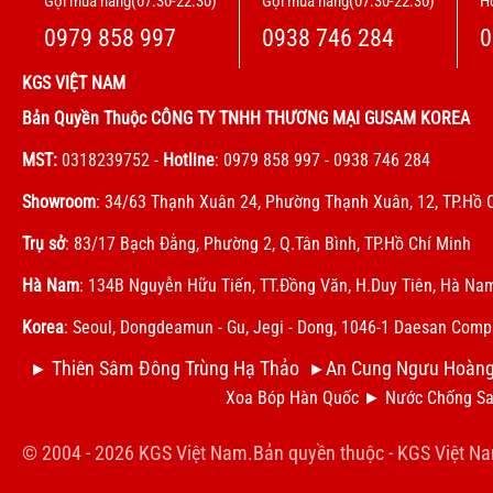
Gọi mua hàng(07:30-22:30)
Gọi mua hàng(07:30-22:30)
Hỗ
0979 858 997
0938 746 284
0
KGS VIỆT NAM
Bản Quyền Thuộc CÔNG TY TNHH THƯƠNG MẠI GUSAM KOREA
MST:
0318239752
-
Hotline
: 0979 858 997 - 0938 746 284
Showroom
: 34/63 Thạnh Xuân 24, Phường Thạnh Xuân, 12, TP.Hồ 
Trụ sở
: 83/17 Bạch Đằng, Phường 2, Q.Tân Bình, TP.Hồ Chí Minh
Hà Nam
: 134B Nguyễn Hữu Tiến, TT.Đồng Văn, H.Duy Tiên, Hà Na
Korea
: Seoul, Dongdeamun - Gu, Jegi - Dong, 1046-1 Daesan Com
Thiên Sâm Đông Trùng Hạ Thảo
An Cung Ngưu Hoàn
►
►
Xoa Bóp Hàn Quốc
►
N
ước Chống Sa
© 2004 - 2026 KGS Việt Nam.Bản quyền thuộc -
KGS Việt N