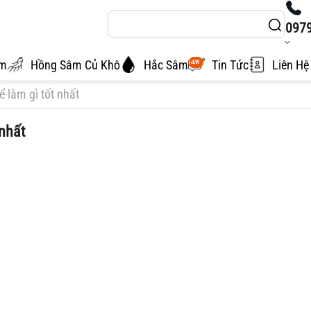
097
âm
Hồng Sâm Củ Khô
Hắc Sâm
Tin Tức
Liên Hệ
NEW
 làm gì tốt nhất
nhất