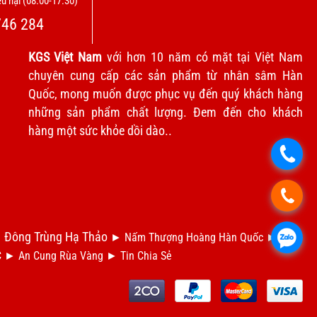
u nại (08:00-17:30)
746 284
KGS Việt Nam
với hơn 10 năm có mặt tại Việt Nam
chuyên cung cấp các sản phẩm từ nhân sâm Hàn
Quốc, mong muốn được phục vụ đến quý khách hàng
những sản phẩm chất lượng. Đem đến cho khách
hàng một sức khỏe dồi dào..
.
.
Đông Trùng Hạ Thảo
.
►
►
Nấm Thượng Hoàng Hàn Quốc
►
Dầu
C
►
An Cung Rùa Vàng
►
Tin Chia S
ẻ