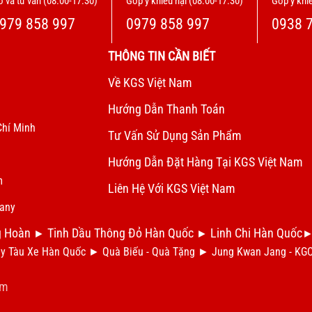
 và tư vấn (08:00-17:30)
Góp ý khiếu nại (08:00-17:30)
Góp ý khiế
979 858 997
0979 858 997
0938 
THÔNG TIN CẦN BIẾT
Về KGS Việt Nam
Hướng Dẫn Thanh Toán
Chí Minh
Tư Vấn Sử Dụng Sản Phẩm
Hướng Dẫn Đặt Hàng Tại KGS Việt Nam
m
Liên Hệ Với KGS Việt Nam
pany
g Hoàn
Tinh Dầu Thông Đỏ Hàn Quốc
Linh Chi Hàn Quốc
►
►
y Tàu Xe Hàn Quốc
►
Qu
à Biếu - Quà Tặng
►
Jung Kwan Jang - KG
am