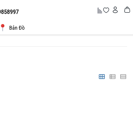
9858997
Bản Đồ