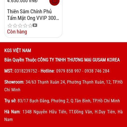
4.650.000
VNĐ
Thiên Sâm Chính Phủ
Tẩm Mật Ong VVIP 300g
6 Củ
Còn hàng
KGS VIỆT NAM
Bản Quyền Thuộc CÔNG TY TNHH THƯƠNG MẠI GUSAM KOREA
MST:
0318239752
-
Hotline
: 0979 858 997 - 0938 746 284
Showroom
: 34/63 Thạnh Xuân 24, Phường Thạnh Xuân, 12, TP.Hồ
Chí Minh
Trụ sở
: 83/17 Bạch Đằng, Phường 2, Q.Tân Bình, TP.Hồ Chí Minh
Hà Nam
: 134B Nguyễn Hữu Tiến, TT.Đồng Văn, H.Duy Tiên, Hà
Nam