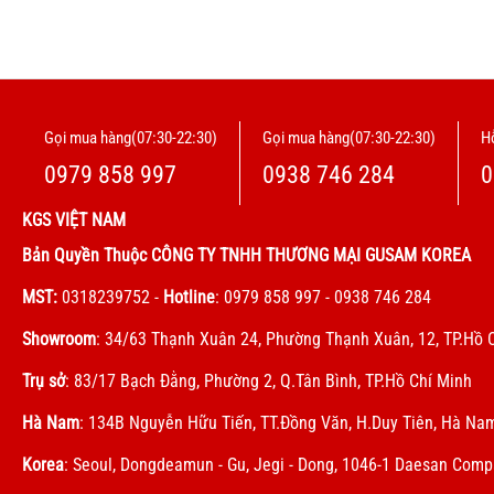
Gọi mua hàng(07:30-22:30)
Gọi mua hàng(07:30-22:30)
Hỗ
0979 858 997
0938 746 284
0
KGS VIỆT NAM
Bản Quyền Thuộc CÔNG TY TNHH THƯƠNG MẠI GUSAM KOREA
MST:
0318239752
-
Hotline
: 0979 858 997 - 0938 746 284
Showroom
: 34/63 Thạnh Xuân 24, Phường Thạnh Xuân, 12, TP.Hồ 
Trụ sở
: 83/17 Bạch Đằng, Phường 2, Q.Tân Bình, TP.Hồ Chí Minh
Hà Nam
: 134B Nguyễn Hữu Tiến, TT.Đồng Văn, H.Duy Tiên, Hà Na
Korea
: Seoul, Dongdeamun - Gu, Jegi - Dong, 1046-1 Daesan Com