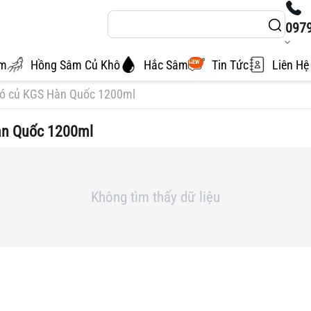
097
âm
Hồng Sâm Củ Khô
Hắc Sâm
Tin Tức
Liên Hệ
NEW
có củ KGS Hàn Quốc 1200ml
àn Quốc 1200ml
Không tìm thấy dữ liệu