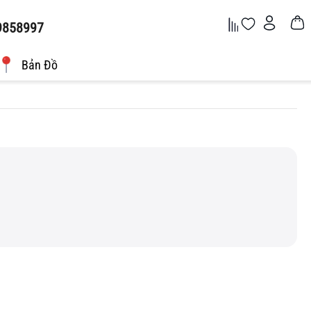
9858997
Bản Đồ