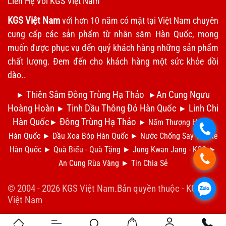
Liên Hệ Với KGS Việt Nam
KGS Việt Nam
với hơn 10 năm có mặt tại Việt Nam chuyên
cung cấp các sản phẩm từ nhân sâm Hàn Quốc, mong
muốn được phục vụ đến quý khách hàng những sản phẩm
chất lượng. Đem đến cho khách hàng một sức khỏe dồi
dào..
Thiên Sâm Đông Trùng Hạ Thảo
An Cung Ngưu
►
►
Hoàng Hoàn
Tinh Dầu Thông Đỏ Hàn Quốc
Linh Chi
►
►
Hàn Quốc
Đông Trùng Hạ Thảo
►
►
Nấm Thượng Hoàng
.
Hàn Quốc
►
Dầu Xoa Bóp Hàn Quốc
►
N
ước Chống Say Tàu Xe
Hàn Quốc
►
Qu
à Biếu - Quà Tặng
►
Jung Kwan Jang - KGC
►
.
An Cung Rùa Vàng
►
Tin Chia S
ẻ
© 2004 - 2026 KGS Việt Nam.Bản quyền thuộc -
KGS
.
Việt Nam