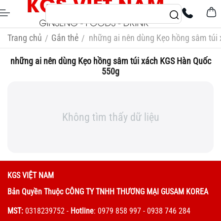
Trang chủ
Gắn thẻ
những ai nên dùng Kẹo hồng sâm túi
/
/
những ai nên dùng Kẹo hồng sâm túi xách KGS Hàn Quốc
550g
Không tìm thấy dữ liệu
KGS VIỆT NAM
Bản Quyền Thuộc CÔNG TY TNHH THƯƠNG MẠI GUSAM KOREA
MST:
0318239752
-
Hotline
: 0979 858 997 - 0938 746 284