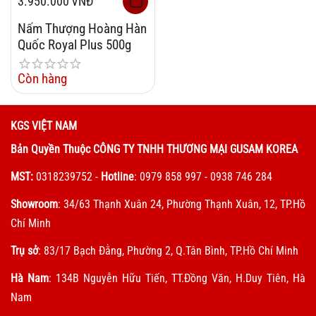
3.950.000
VNĐ
Nấm Thượng Hoàng Hàn
Quốc Royal Plus 500g
Còn hàng
KGS VIỆT NAM
Bản Quyền Thuộc CÔNG TY TNHH THƯƠNG MẠI GUSAM KOREA
MST:
0318239752
-
Hotline
: 0979 858 997 - 0938 746 284
Showroom
: 34/63 Thạnh Xuân 24, Phường Thạnh Xuân, 12, TP.Hồ
Chí Minh
Trụ sở
: 83/17 Bạch Đằng, Phường 2, Q.Tân Bình, TP.Hồ Chí Minh
Hà Nam
: 134B Nguyễn Hữu Tiến, TT.Đồng Văn, H.Duy Tiên, Hà
Nam