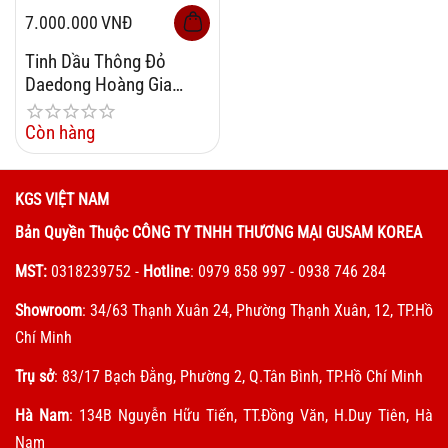
7.000.000
VNĐ
Tinh Dầu Thông Đỏ
Daedong Hoàng Gia
Royal Korean Red Pine
450mg x 120 Viên
Còn hàng
KGS VIỆT NAM
Bản Quyền Thuộc CÔNG TY TNHH THƯƠNG MẠI GUSAM KOREA
MST:
0318239752
-
Hotline
: 0979 858 997 - 0938 746 284
Showroom
: 34/63 Thạnh Xuân 24, Phường Thạnh Xuân, 12, TP.Hồ
Chí Minh
Trụ sở
: 83/17 Bạch Đằng, Phường 2, Q.Tân Bình, TP.Hồ Chí Minh
Hà Nam
: 134B Nguyễn Hữu Tiến, TT.Đồng Văn, H.Duy Tiên, Hà
Nam