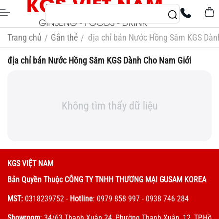
Trang chủ
Gắn thẻ
địa chỉ bán Nước Hồng Sâm KGS Dàn
/
/
địa chỉ bán Nước Hồng Sâm KGS Dành Cho Nam Giới
Không tìm thấy dữ liệu
KGS VIỆT NAM
Bản Quyền Thuộc CÔNG TY TNHH THƯƠNG MẠI GUSAM KOREA
MST:
0318239752
-
Hotline
: 0979 858 997 - 0938 746 284
Showroom
: 34/63 Thạnh Xuân 24, Phường Thạnh Xuân, 12, TP.Hồ