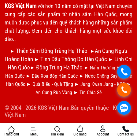
KGS Việt Nam
với hơn 10 năm có mặt tại Việt Nam chuyên
cung cấp các sản phẩm từ nhân sâm Hàn Quốc, mong
muốn được phục vụ đến quý khách hàng những sản phẩm
chất lượng. Đem đến cho khách hàng một sức khỏe dồi
dào..
Thiên Sâm Đông Trùng Hạ Thảo
An Cung Ngưu
►
►
Hoàng Hoàn
Tinh Dầu Thông Đỏ Hàn Quốc
Linh Chi
►
►
Hàn Quốc
Đông Trùng Hạ Thảo
►
►
Nấm Thượng Hoàng
.
Hàn Quốc
►
Dầu Xoa Bóp Hàn Quốc
►
N
ước Chống Say Tàu Xe
Hàn Quốc
►
Qu
à Biếu - Quà Tặng
►
Jung Kwan Jang - KGC
►
.
An Cung Rùa Vàng
►
Tin Chia S
ẻ
© 2004 - 2026 KGS Việt Nam.Bản quyền thuộc -
KGS
.
Việt Nam
Trang chủ
Menu
Tìm kiếm
Giỏ hàng
Account
Contact us