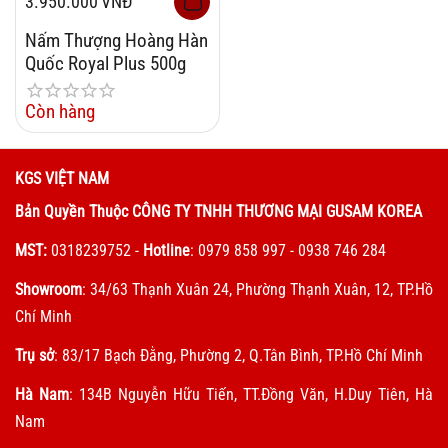
3.950.000
VNĐ
Nấm Thượng Hoàng Hàn
Quốc Royal Plus 500g
Còn hàng
KGS VIỆT NAM
Bản Quyền Thuộc CÔNG TY TNHH THƯƠNG MẠI GUSAM KOREA
MST:
0318239752
-
Hotline
: 0979 858 997 - 0938 746 284
Showroom
: 34/63 Thạnh Xuân 24, Phường Thạnh Xuân, 12, TP.Hồ
Chí Minh
Trụ sở
: 83/17 Bạch Đằng, Phường 2, Q.Tân Bình, TP.Hồ Chí Minh
Hà Nam
: 134B Nguyễn Hữu Tiến, TT.Đồng Văn, H.Duy Tiên, Hà
Nam