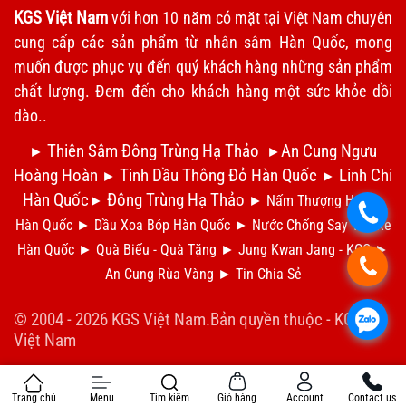
KGS Việt Nam
với hơn 10 năm có mặt tại Việt Nam chuyên
cung cấp các sản phẩm từ nhân sâm Hàn Quốc, mong
muốn được phục vụ đến quý khách hàng những sản phẩm
chất lượng. Đem đến cho khách hàng một sức khỏe dồi
dào..
Thiên Sâm Đông Trùng Hạ Thảo
An Cung Ngưu
►
►
Hoàng Hoàn
Tinh Dầu Thông Đỏ Hàn Quốc
Linh Chi
►
►
Hàn Quốc
Đông Trùng Hạ Thảo
►
►
Nấm Thượng Hoàng
.
Hàn Quốc
►
Dầu Xoa Bóp Hàn Quốc
►
N
ước Chống Say Tàu Xe
Hàn Quốc
►
Qu
à Biếu - Quà Tặng
►
Jung Kwan Jang - KGC
►
.
An Cung Rùa Vàng
►
Tin Chia S
ẻ
© 2004 - 2026 KGS Việt Nam.Bản quyền thuộc -
KGS
.
Việt Nam
Trang chủ
Menu
Tìm kiếm
Giỏ hàng
Account
Contact us