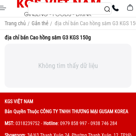
Trang chủ
Gắn thẻ
địa chỉ bán Cao hồng sâm G3 KGS 1
/
/
địa chỉ bán Cao hồng sâm G3 KGS 150g
Không tìm thấy dữ liệu
KGS VIỆT NAM
Bản Quyền Thuộc CÔNG TY TNHH THƯƠNG MẠI GUSAM KOREA
MST:
0318239752
-
Hotline
: 0979 858 997 - 0938 746 284
Showroom
: 34/63 Thạnh Xuân 24, Phường Thạnh Xuân, 12, TP.Hồ