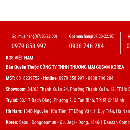
Gọi mua hàng(07:30-22:30)
Gọi mua hàng(07:30-22:30)
Hỗ
0979 858 997
0938 746 284
0
KGS VIỆT NAM
Bản Quyền Thuộc CÔNG TY TNHH THƯƠNG MẠI GUSAM KOREA
MST:
0318239752
-
Hotline
: 0979 858 997 - 0938 746 284
Showroom
: 34/63 Thạnh Xuân 24, Phường Thạnh Xuân, 12, TP.Hồ 
Trụ sở
: 83/17 Bạch Đằng, Phường 2, Q.Tân Bình, TP.Hồ Chí Minh
Hà Nam
: 134B Nguyễn Hữu Tiến, TT.Đồng Văn, H.Duy Tiên, Hà Na
Korea
: Seoul, Dongdeamun - Gu, Jegi - Dong, 1046-1 Daesan Com