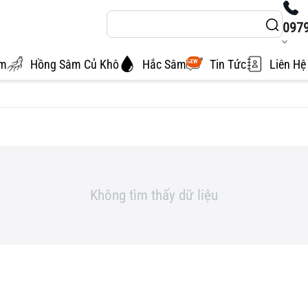
097
âm
Hồng Sâm Củ Khô
Hắc Sâm
Tin Tức
Liên Hệ
NEW
Không tìm thấy dữ liệu