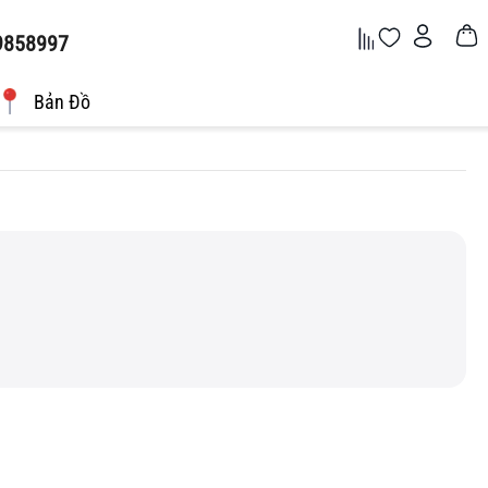
9858997
Bản Đồ