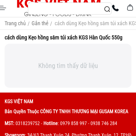
Trang chủ
Gắn thẻ
cách dùng Kẹo hồng sâm túi xách K
/
/
cách dùng Kẹo hồng sâm túi xách KGS Hàn Quốc 550g
Không tìm thấy dữ liệu
KGS VIỆT NAM
Bản Quyền Thuộc CÔNG TY TNHH THƯƠNG MẠI GUSAM KOREA
MST:
0318239752
-
Hotline
: 0979 858 997 - 0938 746 284
Showroom
: 34/63 Thạnh Xuân 24, Phường Thạnh Xuân, 12, TP.Hồ