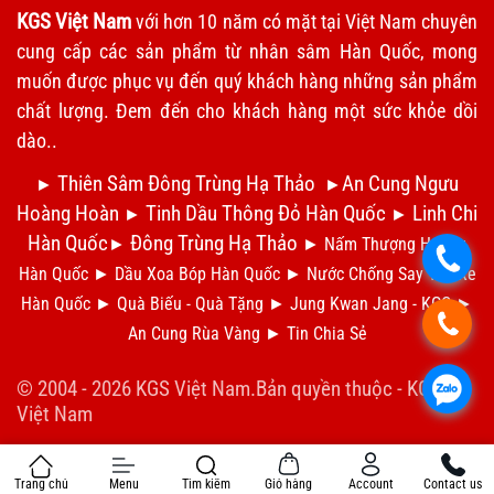
KGS Việt Nam
với hơn 10 năm có mặt tại Việt Nam chuyên
cung cấp các sản phẩm từ nhân sâm Hàn Quốc, mong
muốn được phục vụ đến quý khách hàng những sản phẩm
chất lượng. Đem đến cho khách hàng một sức khỏe dồi
dào..
Thiên Sâm Đông Trùng Hạ Thảo
An Cung Ngưu
►
►
Hoàng Hoàn
Tinh Dầu Thông Đỏ Hàn Quốc
Linh Chi
►
►
Hàn Quốc
Đông Trùng Hạ Thảo
►
►
Nấm Thượng Hoàng
.
Hàn Quốc
►
Dầu Xoa Bóp Hàn Quốc
►
N
ước Chống Say Tàu Xe
Hàn Quốc
►
Qu
à Biếu - Quà Tặng
►
Jung Kwan Jang - KGC
►
.
An Cung Rùa Vàng
►
Tin Chia S
ẻ
© 2004 - 2026 KGS Việt Nam.Bản quyền thuộc -
KGS
.
Việt Nam
Trang chủ
Menu
Tìm kiếm
Giỏ hàng
Account
Contact us