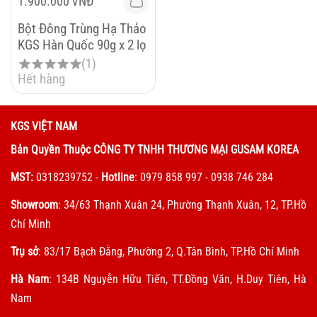
1.900.000
VNĐ
Bột Đông Trùng Hạ Thảo
KGS Hàn Quốc 90g x 2 lọ
(1)
Hết hàng
KGS VIỆT NAM
Bản Quyền Thuộc CÔNG TY TNHH THƯƠNG MẠI GUSAM KOREA
MST:
0318239752
-
Hotline
: 0979 858 997 - 0938 746 284
Showroom
: 34/63 Thạnh Xuân 24, Phường Thạnh Xuân, 12, TP.Hồ
Chí Minh
Trụ sở
: 83/17 Bạch Đằng, Phường 2, Q.Tân Bình, TP.Hồ Chí Minh
Hà Nam
: 134B Nguyễn Hữu Tiến, TT.Đồng Văn, H.Duy Tiên, Hà
Nam