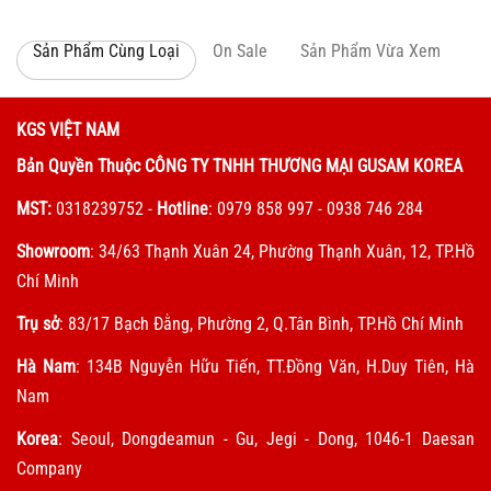
Sản Phẩm Cùng Loại
On Sale
Sản Phẩm Vừa Xem
KGS VIỆT NAM
Bản Quyền Thuộc CÔNG TY TNHH THƯƠNG MẠI GUSAM KOREA
MST:
0318239752
-
Hotline
: 0979 858 997 - 0938 746 284
Showroom
: 34/63 Thạnh Xuân 24, Phường Thạnh Xuân, 12, TP.Hồ
Chí Minh
Trụ sở
: 83/17 Bạch Đằng, Phường 2, Q.Tân Bình, TP.Hồ Chí Minh
Hà Nam
: 134B Nguyễn Hữu Tiến, TT.Đồng Văn, H.Duy Tiên, Hà
Nam
Korea
: Seoul, Dongdeamun - Gu, Jegi - Dong, 1046-1 Daesan
Company