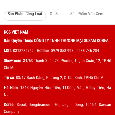
Sản Phẩm Cùng Loại
On Sale
Sản Phẩm Vừa Xem
KGS VIỆT NAM
Bản Quyền Thuộc CÔNG TY TNHH THƯƠNG MẠI GUSAM KOREA
MST:
0318239752
-
Hotline
: 0979 858 997 - 0938 746 284
Showroom
: 34/63 Thạnh Xuân 24, Phường Thạnh Xuân, 12, TP.Hồ
Chí Minh
Trụ sở
: 83/17 Bạch Đằng, Phường 2, Q.Tân Bình, TP.Hồ Chí Minh
Hà Nam
: 134B Nguyễn Hữu Tiến, TT.Đồng Văn, H.Duy Tiên, Hà
Nam
Korea
: Seoul, Dongdeamun - Gu, Jegi - Dong, 1046-1 Daesan
Company