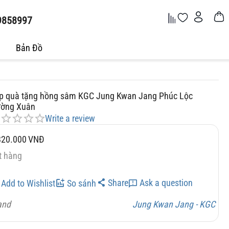
9858997
Bản Đồ
p quà tặng hồng sâm KGC Jung Kwan Jang Phúc Lộc
ường Xuân
Write a review
820.000
VNĐ
t hàng
Share
Ask a question
Add to Wishlist
So sánh
and
Jung Kwan Jang - KGC