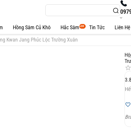
097
âm
Hồng Sâm Củ Khô
Hắc Sâm
Tin Tức
Liên Hệ
NEW
ng Kwan Jang Phúc Lộc Trường Xuân
Hộ
Tr
3.
Hế
Br