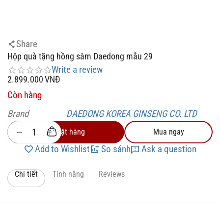
Share
Hộp quà tặng hồng sâm Daedong mẫu 29
Write a review
2.899.000
VNĐ
Còn hàng
Brand
DAEDONG KOREA GINSENG CO. LTD
+
−
Đặt hàng
Mua ngay
Add to Wishlist
So sánh
Ask a question
Chi tiết
Tính năng
Reviews