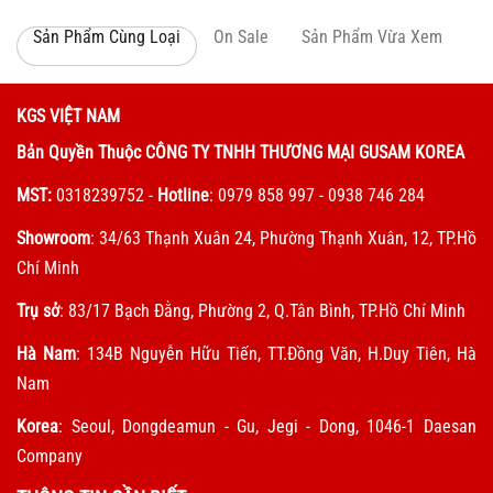
Sản Phẩm Cùng Loại
On Sale
Sản Phẩm Vừa Xem
KGS VIỆT NAM
Bản Quyền Thuộc CÔNG TY TNHH THƯƠNG MẠI GUSAM KOREA
MST:
0318239752
-
Hotline
: 0979 858 997 - 0938 746 284
Showroom
: 34/63 Thạnh Xuân 24, Phường Thạnh Xuân, 12, TP.Hồ
Chí Minh
Trụ sở
: 83/17 Bạch Đằng, Phường 2, Q.Tân Bình, TP.Hồ Chí Minh
Hà Nam
: 134B Nguyễn Hữu Tiến, TT.Đồng Văn, H.Duy Tiên, Hà
Nam
Korea
: Seoul, Dongdeamun - Gu, Jegi - Dong, 1046-1 Daesan
Company