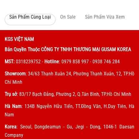
Sản Phẩm Cùng Loại
On Sale
Sản Phẩm Vừa Xem
KGS VIỆT NAM
Bản Quyền Thuộc CÔNG TY TNHH THƯƠNG MẠI GUSAM KOREA
MST:
0318239752
-
Hotline
: 0979 858 997 - 0938 746 284
Showroom
: 34/63 Thạnh Xuân 24, Phường Thạnh Xuân, 12, TP.Hồ
Chí Minh
Trụ sở
: 83/17 Bạch Đằng, Phường 2, Q.Tân Bình, TP.Hồ Chí Minh
Hà Nam
: 134B Nguyễn Hữu Tiến, TT.Đồng Văn, H.Duy Tiên, Hà
Nam
Korea
: Seoul, Dongdeamun - Gu, Jegi - Dong, 1046-1 Daesan
Company