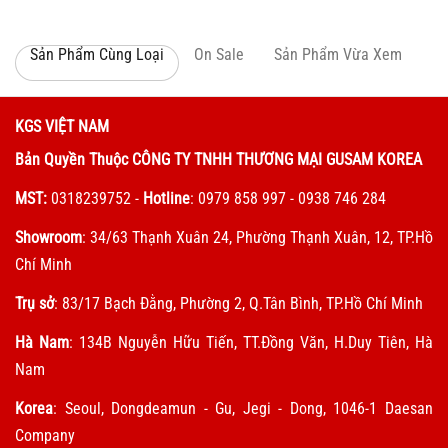
Sản Phẩm Cùng Loại
On Sale
Sản Phẩm Vừa Xem
KGS VIỆT NAM
Bản Quyền Thuộc CÔNG TY TNHH THƯƠNG MẠI GUSAM KOREA
MST:
0318239752
-
Hotline
: 0979 858 997 - 0938 746 284
Showroom
: 34/63 Thạnh Xuân 24, Phường Thạnh Xuân, 12, TP.Hồ
Chí Minh
Trụ sở
: 83/17 Bạch Đằng, Phường 2, Q.Tân Bình, TP.Hồ Chí Minh
Hà Nam
: 134B Nguyễn Hữu Tiến, TT.Đồng Văn, H.Duy Tiên, Hà
Nam
Korea
: Seoul, Dongdeamun - Gu, Jegi - Dong, 1046-1 Daesan
Company