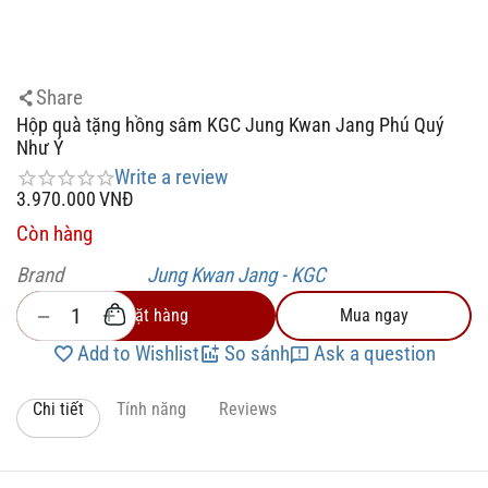
Share
Hộp quà tặng hồng sâm KGC Jung Kwan Jang Phú Quý
Như Ý
Write a review
3.970.000
VNĐ
Còn hàng
Brand
Jung Kwan Jang - KGC
+
−
Đặt hàng
Mua ngay
Add to Wishlist
So sánh
Ask a question
Chi tiết
Tính năng
Reviews