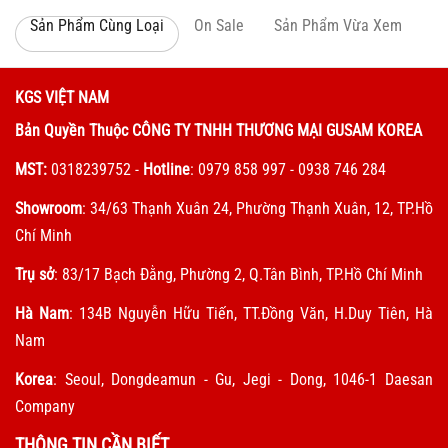
Sản Phẩm Cùng Loại
On Sale
Sản Phẩm Vừa Xem
KGS VIỆT NAM
Bản Quyền Thuộc CÔNG TY TNHH THƯƠNG MẠI GUSAM KOREA
MST:
0318239752
-
Hotline
: 0979 858 997 - 0938 746 284
Showroom
: 34/63 Thạnh Xuân 24, Phường Thạnh Xuân, 12, TP.Hồ
Chí Minh
Trụ sở
: 83/17 Bạch Đằng, Phường 2, Q.Tân Bình, TP.Hồ Chí Minh
Hà Nam
: 134B Nguyễn Hữu Tiến, TT.Đồng Văn, H.Duy Tiên, Hà
Nam
Korea
: Seoul, Dongdeamun - Gu, Jegi - Dong, 1046-1 Daesan
Company
THÔNG TIN CẦN BIẾT